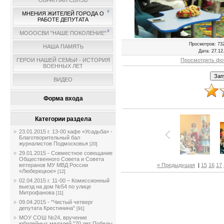
ОБРАТНАЯ СВЯЗЬ
МНЕНИЯ ЖИТЕЛЕЙ ГОРОДА О
РАБОТЕ ДЕПУТАТА
МОООСВИ "НАШЕ ПОКОЛЕНИЕ"
Просмотров
: 73
НАША ПАМЯТЬ
Дата
: 27.12
Просмотреть фо
ГЕРОИ НАШЕЙ СЕМЬИ - ИСТОРИЯ
ВОЕННЫХ ЛЕТ
ВИДЕО
Форма входа
Категории раздела
23.01.2015 г. 13-00 кафе «Усадьба» -
Благотворительный бал
журналистов Подмосковья
[20]
29.01.2015 - Совместное совещание
Общественного Совета и Совета
« Предыдущая
|
15
16
17
ветеранов МУ МВД России
«Люберецкое»
[12]
02.04.2015 г. 11-00 – Комиссионный
выезд на дом №54 по улице
Митрофанова
[11]
09.04.2015 - "Чистый четверг
депутата Крестинина"
[91]
МОУ СОШ №24, вручение
юбилейных медалей "70 лет Победы