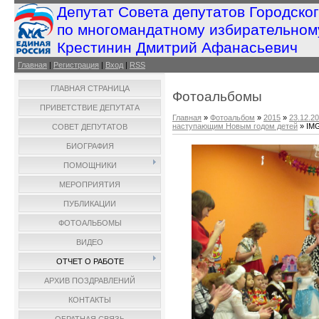
Депутат Совета депутатов Городско
по многомандатному избирательном
Крестинин Дмитрий Афанасьевич
Главная
|
Регистрация
|
Вход
|
RSS
ГЛАВНАЯ СТРАНИЦА
Фотоальбомы
ПРИВЕТСТВИЕ ДЕПУТАТА
Главная
»
Фотоальбом
»
2015
»
23.12.20
наступающим Новым годом детей
» IM
СОВЕТ ДЕПУТАТОВ
БИОГРАФИЯ
ПОМОЩНИКИ
МЕРОПРИЯТИЯ
ПУБЛИКАЦИИ
ФОТОАЛЬБОМЫ
ВИДЕО
ОТЧЕТ О РАБОТЕ
АРХИВ ПОЗДРАВЛЕНИЙ
КОНТАКТЫ