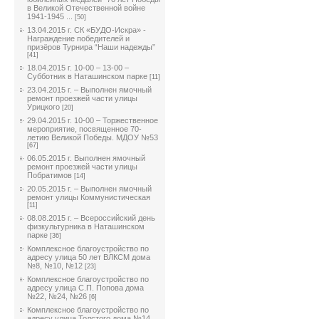
в Великой Отечественной войне
1941-1945 ...
[50]
13.04.2015 г. СК «БУДО-Искра» -
Награждение победителей и
призёров Турнира “Наши надежды”
[41]
18.04.2015 г. 10-00 – 13-00 –
Субботник в Наташинском парке
[11]
23.04.2015 г. – Выполнен ямочный
ремонт проезжей части улицы
Урицкого
[20]
29.04.2015 г. 10-00 – Торжественное
мероприятие, посвященное 70-
летию Великой Победы. МДОУ №53
[67]
06.05.2015 г. Выполнен ямочный
ремонт проезжей части улицы
Побратимов
[14]
20.05.2015 г. – Выполнен ямочный
ремонт улицы Коммунистическая
[11]
08.08.2015 г. – Всероссийский день
физкультурника в Наташинском
парке
[36]
Комплексное благоустройство по
адресу улица 50 лет ВЛКСМ дома
№8, №10, №12
[23]
Комплексное благоустройство по
адресу улица С.П. Попова дома
№22, №24, №26
[6]
Комплексное благоустройство по
адресу улица Толстого дома №14