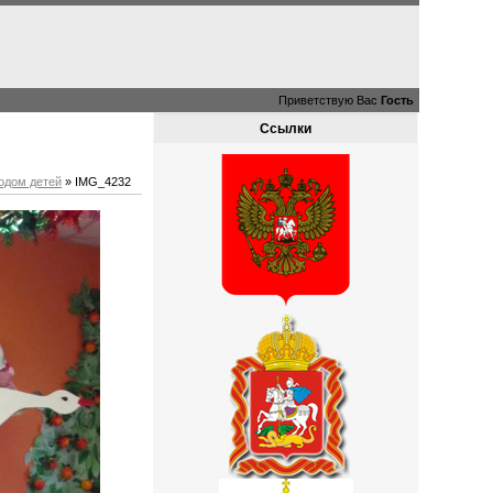
Приветствую Вас
Гость
Ссылки
годом детей
» IMG_4232