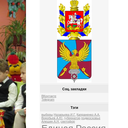
Соц. закладки
ВКонтакте
Telegram
Тэги
выборы
Назарьева И.Г.
Капраненко А.А.
Воробьев А.Ю.
губернатор
подмосковье
Алешин А.Н.
светофор