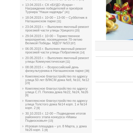
13.04.2015 г. СК «БУДО-Искра» -
Награждение победителей и призёров
Турнира “Наши надежды”
[41]
18.04.2015 г. 10-00 – 13-00 – Субботник в
Наташинском парке
[11]
23.04.2015 г. – Выполнен ямочный ремонт
проезжей части улицы Урицкого
[20]
29.04.2015 г. 10-00 – Торжественное
мероприятие, посвященное 70-летию
Великой Победы. МДОУ №53
[67]
06.05.2015 г. Выполнен ямочный ремонт
проезжей части улицы Побратимов
[14]
20.05.2015 г. – Выполнен ямочный ремонт
улицы Коммунистическая
[11]
08.08.2015 г. – Всероссийский день
физкультурника в Наташинском парке
[36]
Комплексное благоустройство по адресу
улица 50 лет ВЛКСМ дома №8, №10, №12
[23]
Комплексное благоустройство по адресу
улица С.П. Попова дома №22, №24, №26
[6]
Комплексное благоустройство по адресу
улица Толстого дома №14 корп. 1 и №14
корп. 2
[9]
30.10.2015 г. 12-00 – Подведение итогов
районного этапа конкурса «Мамы
Подмосковья»
[15]
Игровая площадка – ул. 8 Марта, у дома
№26 корп. 1
[8]