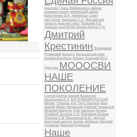
Единая Россия
красково
Глава Люберецкого района
администрация
люберецкий район
Крестинин Д.А.
люберцы
Совет
депутатов
Черкашин С.Н.
Московская
область
красная горка
Троицкий Л.А.
Зеленая зона
БУДО-Искра
Долгов С.Н.
Дмитрий
Крестинин
Владимир
Ружицкий
Воркаут
Наташинский парк
Андрей Воробьев
Леонид Троицкий
ФСО
МОООСВИ
Геркулес
НАШЕ
ПОКОЛЕНИЕ
Сергей Долгов
Андрей Конокотин
Кисвянцева Е.А.
ВПП ЕДИНАЯ РОССИЯ
Митинг
Усманов Д.А.
Петр Ульянов
День
знаний
Денис Чернышов
Алексей Чернышов
Виталий Марусов
Олег Аксенов
Леонид
Троийкий
Антонов С.Н.
Владимир Волков
Ульянов П.М.
Брынцалов И.Ю.
депутат
Крестинин митинг
митинг Люберцы
Евгений
Чупраков
Дмитрий Кудряшов
Наше