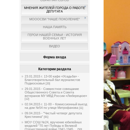
ОБРАТНАЯ СВЯЗЬ
МНЕНИЯ ЖИТЕЛЕЙ ГОРОДА О РАБОТЕ
ДЕПУТАТА
МОООСВИ "НАШЕ ПОКОЛЕНИЕ"
НАША ПАМЯТЬ
ГЕРОИ НАШЕЙ СЕМЬИ - ИСТОРИЯ
ВОЕННЫХ ЛЕТ
ВИДЕО
Форма входа
Категории раздела
23.01.2015 г. 13-00 кафе «Усадьба» -
Благотворительный бал журналистов
Подмосковья
[20]
29.01.2015 - Совместное совещание
Общественного Совета и Совета
ветеранов МУ МВД России «Люберецкое»
[12]
02.04.2015 г. 11-00 – Комиссионный выезд
на дом №54 по улице Митрофанова
[11]
09.04.2015 - "Чистый четверг депутата
Крестинина"
[91]
МОУ СОШ №24, вручение юбилейных
медалей "70 лет Победы в Великой
Отечественной войне 1941-1945 ...
[50]