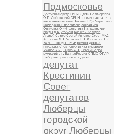
Подмосковье
Доступная среда
Отцы и дети
Поликарпова
О.П.
Люберецкий СРЦН
социальная защита
населения
магазин Покупай
HQs Super herói
Молодежный парламент
соцзащита
Опиловка
Отчёт депутата
Наташинские
пруды
Д.А.
Workout
Алексей Холодов
Андрей Сыров
Сергей Антонов
Совет МКД
Антонова Л.Н.
Мельник Т.Н.
Хансверов Р.Х.
70 лет Победы в ВОВ
ремонт
детская
площадка
Спорт
спортивная площадка
Уханов А.И.
Сыров А.Н.
Сергей Бадюк
ружицкий в.п.
ЕдинаяРоссия
ОПМО
ОПЛР
Люберцыгороднашейгордости
депутат
Крестинин
Совет
депутатов
Люберцы
городской
округ Люберцы