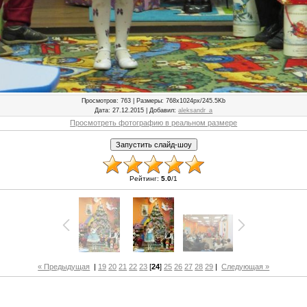
Просмотров
: 763 |
Размеры
: 768x1024px/245.5Kb
Дата
: 27.12.2015 |
Добавил
:
aleksandr_a
Просмотреть фотографию в реальном размере
Рейтинг
:
5.0
/
1
« Предыдущая
|
19
20
21
22
23
[
24
]
25
26
27
28
29
|
Следующая »