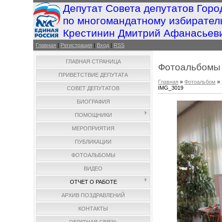
Депутат Совета депутатов Горо
по многомандатному избирател
Крестинин Дмитрий Афанасьев
Главная
|
Регистрация
|
Вход
|
RSS
ГЛАВНАЯ СТРАНИЦА
Фотоальбомы
ПРИВЕТСТВИЕ ДЕПУТАТА
Главная
»
Фотоальбом
»
IMG_3019
СОВЕТ ДЕПУТАТОВ
БИОГРАФИЯ
ПОМОЩНИКИ
МЕРОПРИЯТИЯ
ПУБЛИКАЦИИ
ФОТОАЛЬБОМЫ
ВИДЕО
ОТЧЕТ О РАБОТЕ
АРХИВ ПОЗДРАВЛЕНИЙ
КОНТАКТЫ