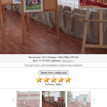
Просмотров
: 813 |
Размеры
: 1024x768px/159.1Kb
Дата
: 17.05.2015 |
Добавил
:
aleksandr_a
Просмотреть фотографию в реальном размере
Рейтинг
:
5.0
/
1