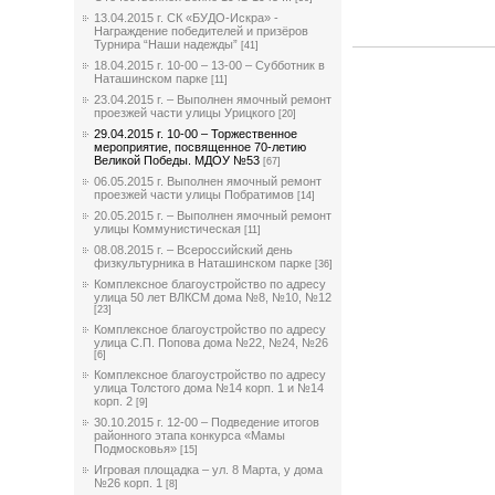
13.04.2015 г. СК «БУДО-Искра» -
Награждение победителей и призёров
Турнира “Наши надежды”
[41]
18.04.2015 г. 10-00 – 13-00 – Субботник в
Наташинском парке
[11]
23.04.2015 г. – Выполнен ямочный ремонт
проезжей части улицы Урицкого
[20]
29.04.2015 г. 10-00 – Торжественное
мероприятие, посвященное 70-летию
Великой Победы. МДОУ №53
[67]
06.05.2015 г. Выполнен ямочный ремонт
проезжей части улицы Побратимов
[14]
20.05.2015 г. – Выполнен ямочный ремонт
улицы Коммунистическая
[11]
08.08.2015 г. – Всероссийский день
физкультурника в Наташинском парке
[36]
Комплексное благоустройство по адресу
улица 50 лет ВЛКСМ дома №8, №10, №12
[23]
Комплексное благоустройство по адресу
улица С.П. Попова дома №22, №24, №26
[6]
Комплексное благоустройство по адресу
улица Толстого дома №14 корп. 1 и №14
корп. 2
[9]
30.10.2015 г. 12-00 – Подведение итогов
районного этапа конкурса «Мамы
Подмосковья»
[15]
Игровая площадка – ул. 8 Марта, у дома
№26 корп. 1
[8]