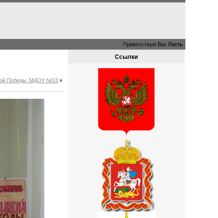
Приветствую Вас
Гость
Ссылки
ликой Победы. МДОУ №53
»