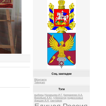
Соц. закладки
ВКонтакте
Telegram
Тэги
выборы
Назарьева И.Г.
Капраненко А.А.
Воробьев А.Ю.
губернатор
подмосковье
Алешин А.Н.
светофор