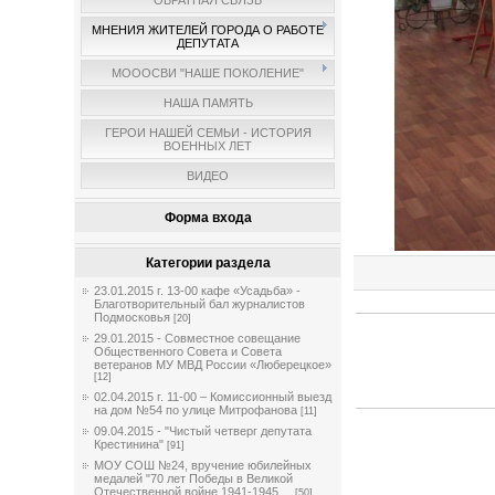
ОБРАТНАЯ СВЯЗЬ
МНЕНИЯ ЖИТЕЛЕЙ ГОРОДА О РАБОТЕ
ДЕПУТАТА
МОООСВИ "НАШЕ ПОКОЛЕНИЕ"
НАША ПАМЯТЬ
ГЕРОИ НАШЕЙ СЕМЬИ - ИСТОРИЯ
ВОЕННЫХ ЛЕТ
ВИДЕО
Форма входа
Категории раздела
23.01.2015 г. 13-00 кафе «Усадьба» -
Благотворительный бал журналистов
Подмосковья
[20]
29.01.2015 - Совместное совещание
Общественного Совета и Совета
ветеранов МУ МВД России «Люберецкое»
[12]
02.04.2015 г. 11-00 – Комиссионный выезд
на дом №54 по улице Митрофанова
[11]
09.04.2015 - "Чистый четверг депутата
Крестинина"
[91]
МОУ СОШ №24, вручение юбилейных
медалей "70 лет Победы в Великой
Отечественной войне 1941-1945 ...
[50]