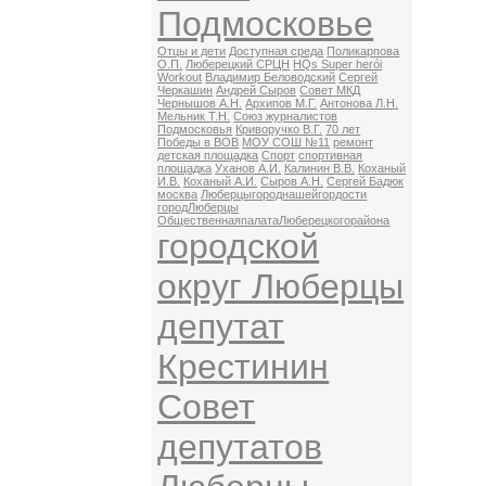
Подмосковье
Отцы и дети
Доступная среда
Поликарпова
О.П.
Люберецкий СРЦН
HQs Super herói
Workout
Владимир Беловодский
Сергей
Черкашин
Андрей Сыров
Совет МКД
Чернышов А.Н.
Архипов М.Г.
Антонова Л.Н.
Мельник Т.Н.
Союз журналистов
Подмосковья
Криворучко В.Г.
70 лет
Победы в ВОВ
МОУ СОШ №11
ремонт
детская площадка
Спорт
спортивная
площадка
Уханов А.И.
Калинин В.В.
Коханый
И.В.
Коханый А.И.
Сыров А.Н.
Сергей Бадюк
москва
Люберцыгороднашейгордости
городЛюберцы
ОбщественнаяпалатаЛюберецкогорайона
городской
округ Люберцы
депутат
Крестинин
Совет
депутатов