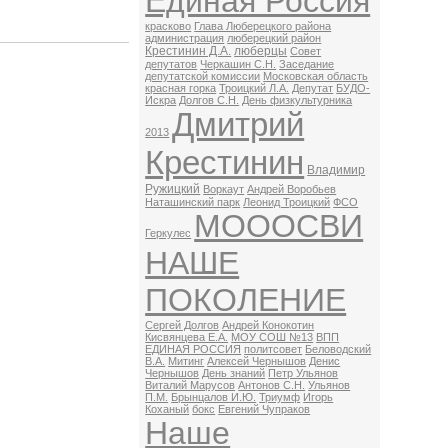
Единая Россия
красково
Глава Люберецкого района
администрация
люберецкий район
Крестинин Д.А.
люберцы
Совет
депутатов
Черкашин С.Н.
Заседание
депутатской комиссии
Московская область
красная горка
Троицкий Л.А.
Депутат
БУДО-
Искра
Долгов С.Н.
День физкультурника
Дмитрий
2013
Крестинин
Владимир
Ружицкий
Воркаут
Андрей Воробьев
Наташинский парк
Леонид Троицкий
ФСО
МОООСВИ
Геркулес
НАШЕ
ПОКОЛЕНИЕ
Сергей Долгов
Андрей Конокотин
Кисвянцева Е.А.
МОУ СОШ №13
ВПП
ЕДИНАЯ РОССИЯ
политсовет
Беловодский
В.А.
Митинг
Алексей Чернышов
Денис
Чернышов
День знаний
Петр Ульянов
Виталий Марусов
Антонов С.Н.
Ульянов
П.М.
Брынцалов И.Ю.
Триумф
Игорь
Коханый
бокс
Евгений Чупраков
Наше