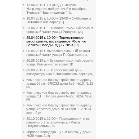
13.04.2015 г. СК «БУДО-Искра» -
Награждение победителей и призёров
Турнира “Наши надежды”
[41]
18.04.2015 г. 10-00 – 13-00 – Субботник в
Наташинском парке
[11]
23.04.2015 г. – Выполнен ямочный ремонт
проезжей части улицы Урицкого
[20]
29.04.2015 г. 10-00 – Торжественное
мероприятие, посвященное 70-летию
Великой Победы. МДОУ №53
[67]
06.05.2015 г. Выполнен ямочный ремонт
проезжей части улицы Побратимов
[14]
20.05.2015 г. – Выполнен ямочный ремонт
улицы Коммунистическая
[11]
08.08.2015 г. – Всероссийский день
физкультурника в Наташинском парке
[36]
Комплексное благоустройство по адресу
улица 50 лет ВЛКСМ дома №8, №10, №12
[23]
Комплексное благоустройство по адресу
улица С.П. Попова дома №22, №24, №26
[6]
Комплексное благоустройство по адресу
улица Толстого дома №14 корп. 1 и №14
корп. 2
[9]
30.10.2015 г. 12-00 – Подведение итогов
районного этапа конкурса «Мамы
Подмосковья»
[15]
Игровая площадка – ул. 8 Марта, у дома
№26 корп. 1
[8]