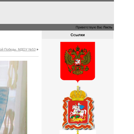
Приветствую Вас
Гость
Ссылки
ликой Победы. МДОУ №53
»