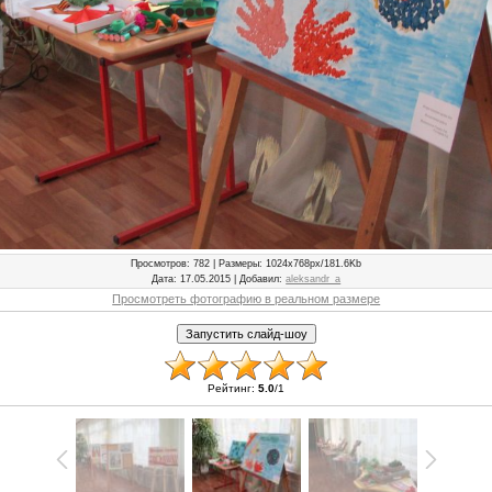
Просмотров
: 782 |
Размеры
: 1024x768px/181.6Kb
Дата
: 17.05.2015 |
Добавил
:
aleksandr_a
Просмотреть фотографию в реальном размере
Рейтинг
:
5.0
/
1