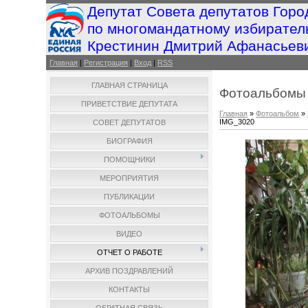
Депутат Совета депутатов Горо
по многомандатному избирател
Крестинин Дмитрий Афанасьев
Главная
|
Регистрация
|
Вход
|
RSS
ГЛАВНАЯ СТРАНИЦА
Фотоальбомы
ПРИВЕТСТВИЕ ДЕПУТАТА
Главная
»
Фотоальбом
»
IMG_3020
СОВЕТ ДЕПУТАТОВ
БИОГРАФИЯ
ПОМОЩНИКИ
МЕРОПРИЯТИЯ
ПУБЛИКАЦИИ
ФОТОАЛЬБОМЫ
ВИДЕО
ОТЧЕТ О РАБОТЕ
АРХИВ ПОЗДРАВЛЕНИЙ
КОНТАКТЫ