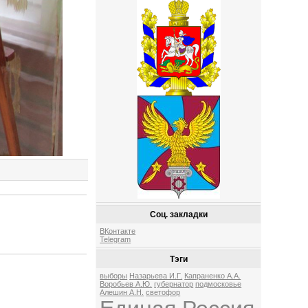
Соц. закладки
ВКонтакте
Telegram
Тэги
выборы
Назарьева И.Г.
Капраненко А.А.
Воробьев А.Ю.
губернатор
подмосковье
Алешин А.Н.
светофор