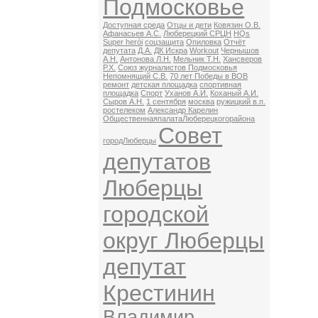
Подмосковье
Доступная среда
Отцы и дети
Ковязин О.В.
Афанасьев А.С.
Люберецкий СРЦН
HQs
Super herói
соцзащита
Опиловка
Отчёт
депутата
Д.А.
ДК Искра
Workout
Чернышов
А.Н.
Антонова Л.Н.
Мельник Т.Н.
Хансверов
Р.Х.
Союз журналистов Подмосковья
Непомнящий С.В.
70 лет Победы в ВОВ
ремонт
детская площадка
спортивная
площадка
Спорт
Уханов А.И.
Коханый А.И.
Сыров А.Н.
1 сентября
москва
ружицкий в.п.
ростелеком
Александр Карелин
ОбщественнаяпалатаЛюберецкогорайона
Совет
городЛюберцы
депутатов
Люберцы
городской
округ Люберцы
депутат
Крестинин
Владимир