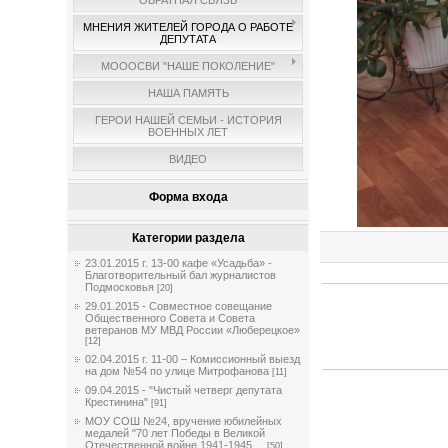
ОБРАТНАЯ СВЯЗЬ
МНЕНИЯ ЖИТЕЛЕЙ ГОРОДА О РАБОТЕ
ДЕПУТАТА
МОООСВИ "НАШЕ ПОКОЛЕНИЕ"
НАША ПАМЯТЬ
ГЕРОИ НАШЕЙ СЕМЬИ - ИСТОРИЯ
ВОЕННЫХ ЛЕТ
ВИДЕО
Форма входа
Категории раздела
23.01.2015 г. 13-00 кафе «Усадьба» -
Благотворительный бал журналистов
Подмосковья
[20]
29.01.2015 - Совместное совещание
Общественного Совета и Совета
ветеранов МУ МВД России «Люберецкое»
[12]
02.04.2015 г. 11-00 – Комиссионный выезд
на дом №54 по улице Митрофанова
[11]
09.04.2015 - "Чистый четверг депутата
Крестинина"
[91]
МОУ СОШ №24, вручение юбилейных
медалей "70 лет Победы в Великой
Отечественной войне 1941-1945 ...
[50]