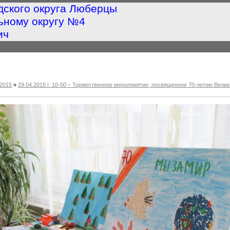
дского округа Люберцы
ьному округу №4
ич
2015
»
29.04.2015 г. 10-00 – Торжественное мероприятие, посвященное 70-летию Ве