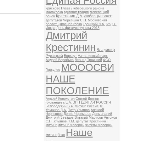
Единая Россия
красково
Глава Люберецкого района
малаховка
администрация
люберецкий
Крестинин Д.А.
люберцы
район
Совет
депутатов
Черкашин С.Н.
Московская
область
красная горка
Троицкий Л.А.
БУДО-
Искра
День физкультурника 2013
Дмитрий
Крестинин
Владимир
Ружицкий
Воркаут
Наташинский парк
Андрей Воробьев
Леонид Троицкий
ФСО
МОООСВИ
Геркулес
НАШЕ
ПОКОЛЕНИЕ
Андрей Конокотин
Сергей Долгов
Кисвянцева Е.А.
ВПП ЕДИНАЯ РОССИЯ
Беловодский В.А.
Митинг
Россия 10
Усманов Д.А.
Петр Ульянов
Алексей
Чернышов
Денис Чернышов
День знаний
Дмитрий Звездов
Виталий Марусов
Антонов
С.Н.
Ульянов П.М.
депутат Крестинин
митинг
митинг Люберцы
жители Люберцы
Наше
митинг
бокс