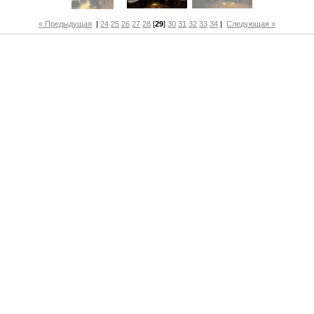
« Предыдущая
|
24
25
26
27
28
[
29
]
30
31
32
33
34
|
Следующая »