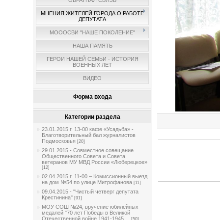
ОБРАТНАЯ СВЯЗЬ
МНЕНИЯ ЖИТЕЛЕЙ ГОРОДА О РАБОТЕ
ДЕПУТАТА
МОООСВИ "НАШЕ ПОКОЛЕНИЕ"
НАША ПАМЯТЬ
ГЕРОИ НАШЕЙ СЕМЬИ - ИСТОРИЯ
ВОЕННЫХ ЛЕТ
ВИДЕО
Форма входа
Категории раздела
23.01.2015 г. 13-00 кафе «Усадьба» -
Благотворительный бал журналистов
Подмосковья
[20]
29.01.2015 - Совместное совещание
Общественного Совета и Совета
ветеранов МУ МВД России «Люберецкое»
[12]
02.04.2015 г. 11-00 – Комиссионный выезд
на дом №54 по улице Митрофанова
[11]
09.04.2015 - "Чистый четверг депутата
Крестинина"
[91]
МОУ СОШ №24, вручение юбилейных
медалей "70 лет Победы в Великой
Отечественной войне 1941-1945 ...
[50]