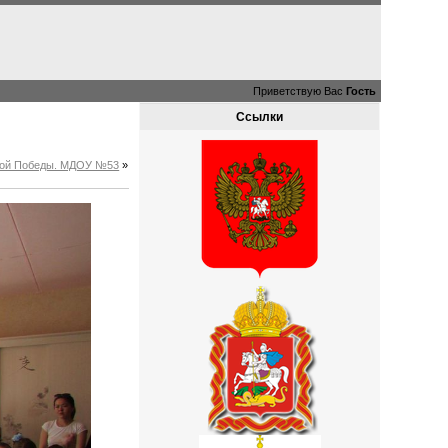
Приветствую Вас
Гость
Ссылки
ликой Победы. МДОУ №53
»