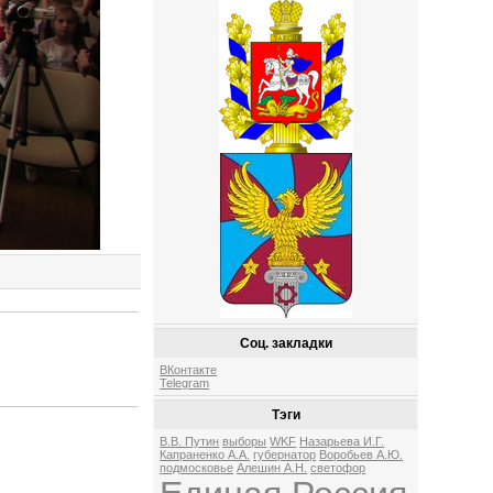
Соц. закладки
ВКонтакте
Telegram
Тэги
В.В. Путин
выборы
WKF
Назарьева И.Г.
Капраненко А.А.
губернатор
Воробьев А.Ю.
подмосковье
Алешин А.Н.
светофор