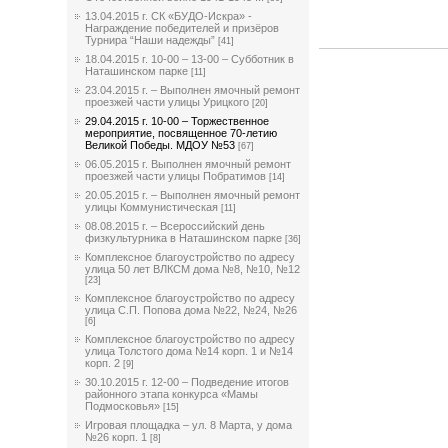
13.04.2015 г. СК «БУДО-Искра» -
Награждение победителей и призёров
Турнира “Наши надежды”
[41]
18.04.2015 г. 10-00 – 13-00 – Субботник в
Наташинском парке
[11]
23.04.2015 г. – Выполнен ямочный ремонт
проезжей части улицы Урицкого
[20]
29.04.2015 г. 10-00 – Торжественное
мероприятие, посвященное 70-летию
Великой Победы. МДОУ №53
[67]
06.05.2015 г. Выполнен ямочный ремонт
проезжей части улицы Побратимов
[14]
20.05.2015 г. – Выполнен ямочный ремонт
улицы Коммунистическая
[11]
08.08.2015 г. – Всероссийский день
физкультурника в Наташинском парке
[36]
Комплексное благоустройство по адресу
улица 50 лет ВЛКСМ дома №8, №10, №12
[23]
Комплексное благоустройство по адресу
улица С.П. Попова дома №22, №24, №26
[6]
Комплексное благоустройство по адресу
улица Толстого дома №14 корп. 1 и №14
корп. 2
[9]
30.10.2015 г. 12-00 – Подведение итогов
районного этапа конкурса «Мамы
Подмосковья»
[15]
Игровая площадка – ул. 8 Марта, у дома
№26 корп. 1
[8]