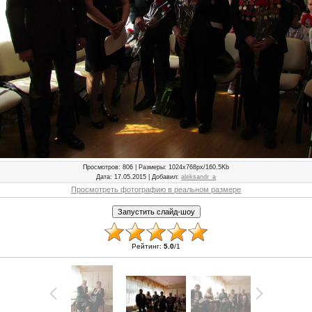
Просмотров
: 806 |
Размеры
: 1024x768px/160.5Kb
Дата
: 17.05.2015 |
Добавил
:
aleksandr_a
Просмотреть фотографию в реальном размере
Рейтинг
:
5.0
/
1