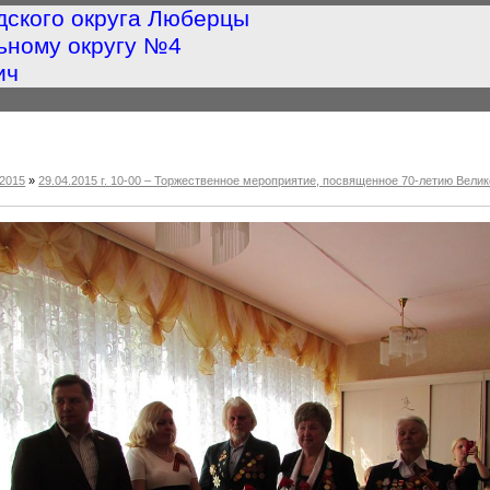
дского округа Люберцы
ьному округу №4
ич
2015
»
29.04.2015 г. 10-00 – Торжественное мероприятие, посвященное 70-летию Ве