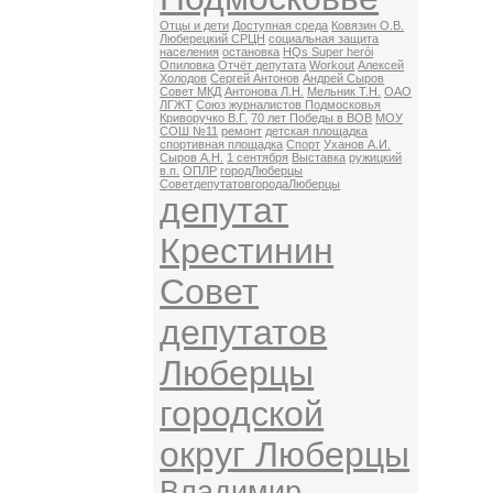
Отцы и дети
Доступная среда
Ковязин О.В.
Люберецкий СРЦН
социальная защита
населения
остановка
HQs Super herói
Опиловка
Отчёт депутата
Workout
Алексей
Холодов
Сергей Антонов
Андрей Сыров
Совет МКД
Антонова Л.Н.
Мельник Т.Н.
ОАО
ЛГЖТ
Союз журналистов Подмосковья
Криворучко В.Г.
70 лет Победы в ВОВ
МОУ
СОШ №11
ремонт
детская площадка
спортивная площадка
Спорт
Уханов А.И.
Сыров А.Н.
1 сентября
Выставка
ружицкий
в.п.
ОПЛР
городЛюберцы
СоветдепутатовгородаЛюберцы
депутат
Крестинин
Совет
депутатов
Люберцы
городской
округ Люберцы
Владимир