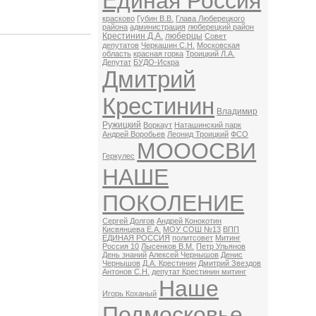
Единая Россия
красково
Губин В.В.
Глава Люберецкого
района
администрация
люберецкий район
Крестинин Д.А.
люберцы
Совет
депутатов
Черкашин С.Н.
Московская
область
красная горка
Троицкий Л.А.
Депутат
БУДО-Искра
Дмитрий
Крестинин
Владимир
Ружицкий
Воркаут
Наташинский парк
Андрей Воробьев
Леонид Троицкий
ФСО
МОООСВИ
Геркулес
НАШЕ
ПОКОЛЕНИЕ
Сергей Долгов
Андрей Конокотин
Кисвянцева Е.А.
МОУ СОШ №13
ВПП
ЕДИНАЯ РОССИЯ
политсовет
Митинг
Россия 10
Лысенков В.М.
Петр Ульянов
День знаний
Алексей Чернышов
Денис
Чернышов
Д.А. Крестинин
Дмитрий Звездов
Антонов С.Н.
депутат Крестинин митинг
Наше
Игорь Коханый
Подмосковье