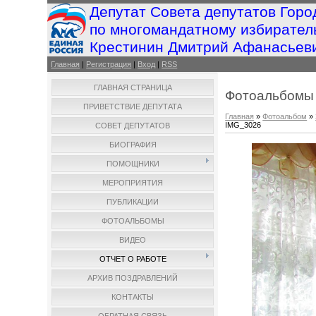
Депутат Совета депутатов Горо
по многомандатному избирател
Крестинин Дмитрий Афанасьев
Главная
|
Регистрация
|
Вход
|
RSS
ГЛАВНАЯ СТРАНИЦА
Фотоальбомы
ПРИВЕТСТВИЕ ДЕПУТАТА
Главная
»
Фотоальбом
»
IMG_3026
СОВЕТ ДЕПУТАТОВ
БИОГРАФИЯ
ПОМОЩНИКИ
МЕРОПРИЯТИЯ
ПУБЛИКАЦИИ
ФОТОАЛЬБОМЫ
ВИДЕО
ОТЧЕТ О РАБОТЕ
АРХИВ ПОЗДРАВЛЕНИЙ
КОНТАКТЫ