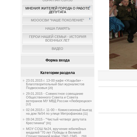
ОБРАТНАЯ СВЯЗЬ
МНЕНИЯ ЖИТЕЛЕЙ ГОРОДА О РАБОТЕ
ДЕПУТАТА
МОООСВИ "НАШЕ ПОКОЛЕНИЕ"
НАША ПАМЯТЬ
ГЕРОИ НАШЕЙ СЕМЬИ - ИСТОРИЯ
ВОЕННЫХ ЛЕТ
ВИДЕО
Форма входа
Категории раздела
23.01.2015 г. 13-00 кафе «Усадьба» -
Благотворительный бал журналистов
Подмосковья
[20]
29.01.2015 - Совместное совещание
Общественного Совета и Совета
ветеранов МУ МВД России «Люберецкое»
[12]
02.04.2015 г. 11-00 – Комиссионный выезд
на дом №54 по улице Митрофанова
[11]
09.04.2015 - "Чистый четверг депутата
Крестинина"
[91]
МОУ СОШ №24, вручение юбилейных
медалей "70 лет Победы в Великой
Отечественной войне 1941-1945 ...
[50]