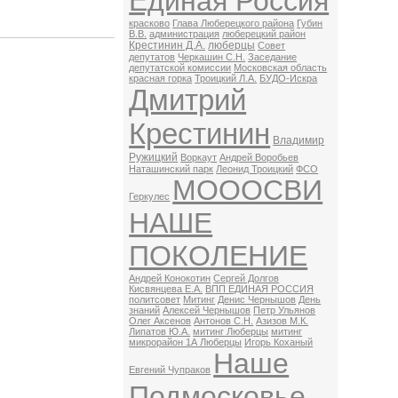
Единая Россия
красково
Глава Люберецкого района
Губин
В.В.
администрация
люберецкий район
Крестинин Д.А.
люберцы
Совет
депутатов
Черкашин С.Н.
Заседание
депутатской комиссии
Московская область
красная горка
Троицкий Л.А.
БУДО-Искра
Дмитрий
Крестинин
Владимир
Ружицкий
Воркаут
Андрей Воробьев
Наташинский парк
Леонид Троицкий
ФСО
МОООСВИ
Геркулес
НАШЕ
ПОКОЛЕНИЕ
Андрей Конокотин
Сергей Долгов
Кисвянцева Е.А.
ВПП ЕДИНАЯ РОССИЯ
политсовет
Митинг
Денис Чернышов
День
знаний
Алексей Чернышов
Петр Ульянов
Олег Аксенов
Антонов С.Н.
Азизов М.К.
Липатов Ю.А.
митинг Люберцы
митинг
микрорайон 1А Люберцы
Игорь Коханый
Наше
Евгений Чупраков
Подмосковье