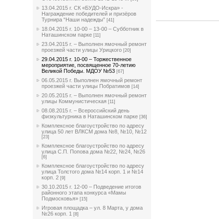
13.04.2015 г. СК «БУДО-Искра» -
Награждение победителей и призёров
Турнира “Наши надежды”
[41]
18.04.2015 г. 10-00 – 13-00 – Субботник в
Наташинском парке
[11]
23.04.2015 г. – Выполнен ямочный ремонт
проезжей части улицы Урицкого
[20]
29.04.2015 г. 10-00 – Торжественное
мероприятие, посвященное 70-летию
Великой Победы. МДОУ №53
[67]
06.05.2015 г. Выполнен ямочный ремонт
проезжей части улицы Побратимов
[14]
20.05.2015 г. – Выполнен ямочный ремонт
улицы Коммунистическая
[11]
08.08.2015 г. – Всероссийский день
физкультурника в Наташинском парке
[36]
Комплексное благоустройство по адресу
улица 50 лет ВЛКСМ дома №8, №10, №12
[23]
Комплексное благоустройство по адресу
улица С.П. Попова дома №22, №24, №26
[6]
Комплексное благоустройство по адресу
улица Толстого дома №14 корп. 1 и №14
корп. 2
[9]
30.10.2015 г. 12-00 – Подведение итогов
районного этапа конкурса «Мамы
Подмосковья»
[15]
Игровая площадка – ул. 8 Марта, у дома
№26 корп. 1
[8]