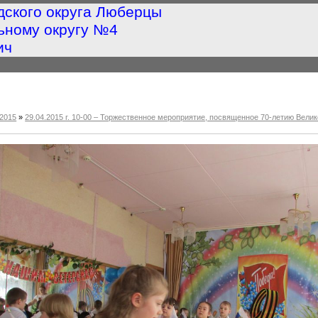
дского округа Люберцы
ьному округу №4
ич
2015
»
29.04.2015 г. 10-00 – Торжественное мероприятие, посвященное 70-летию Ве