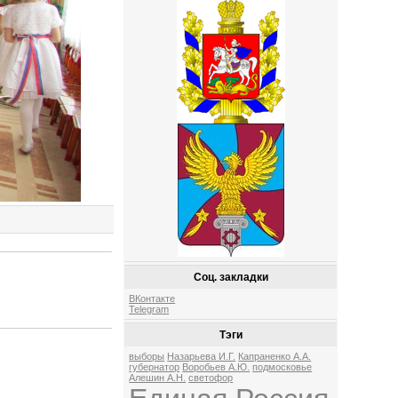
Соц. закладки
ВКонтакте
Telegram
Тэги
выборы
Назарьева И.Г.
Капраненко А.А.
губернатор
Воробьев А.Ю.
подмосковье
Алешин А.Н.
светофор