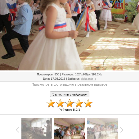
Просмотров
: 856 |
Размеры
: 1024x768px/193.2Kb
Дата
: 17.05.2015 |
Добавил
:
aleksandr_a
Просмотреть фотографию в реальном размере
Рейтинг
:
5.0
/
1