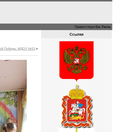
Приветствую Вас
Гость
Ссылки
ликой Победы. МДОУ №53
»