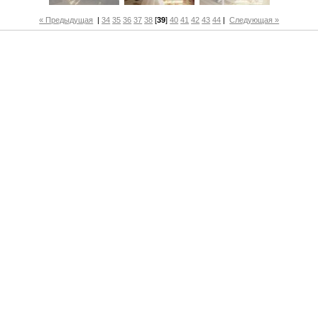
« Предыдущая
|
34
35
36
37
38
[
39
]
40
41
42
43
44
|
Следующая »