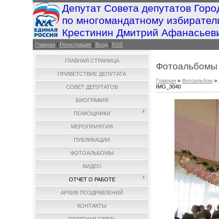
Депутат Совета депутатов Горо
по многомандатному избирател
Крестинин Дмитрий Афанасьев
Главная
|
Регистрация
|
Вход
|
RSS
ГЛАВНАЯ СТРАНИЦА
Фотоальбомы
ПРИВЕТСТВИЕ ДЕПУТАТА
Главная
»
Фотоальбом
»
IMG_3040
СОВЕТ ДЕПУТАТОВ
БИОГРАФИЯ
ПОМОЩНИКИ
МЕРОПРИЯТИЯ
ПУБЛИКАЦИИ
ФОТОАЛЬБОМЫ
ВИДЕО
ОТЧЕТ О РАБОТЕ
АРХИВ ПОЗДРАВЛЕНИЙ
КОНТАКТЫ