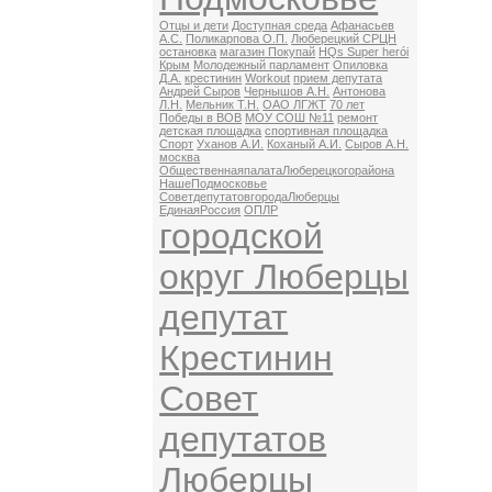
Отцы и дети
Доступная среда
Афанасьев
А.С.
Поликарпова О.П.
Люберецкий СРЦН
остановка
магазин Покупай
HQs Super herói
Крым
Молодежный парламент
Опиловка
Д.А.
крестинин
Workout
прием депутата
Андрей Сыров
Чернышов А.Н.
Антонова
Л.Н.
Мельник Т.Н.
ОАО ЛГЖТ
70 лет
Победы в ВОВ
МОУ СОШ №11
ремонт
детская площадка
спортивная площадка
Спорт
Уханов А.И.
Коханый А.И.
Сыров А.Н.
москва
ОбщественнаяпалатаЛюберецкогорайона
НашеПодмосковье
СоветдепутатовгородаЛюберцы
ЕдинаяРоссия
ОПЛР
городской
округ Люберцы
депутат
Крестинин
Совет
депутатов
Люберцы