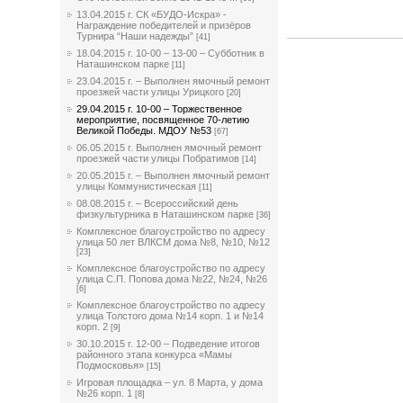
13.04.2015 г. СК «БУДО-Искра» -
Награждение победителей и призёров
Турнира “Наши надежды”
[41]
18.04.2015 г. 10-00 – 13-00 – Субботник в
Наташинском парке
[11]
23.04.2015 г. – Выполнен ямочный ремонт
проезжей части улицы Урицкого
[20]
29.04.2015 г. 10-00 – Торжественное
мероприятие, посвященное 70-летию
Великой Победы. МДОУ №53
[67]
06.05.2015 г. Выполнен ямочный ремонт
проезжей части улицы Побратимов
[14]
20.05.2015 г. – Выполнен ямочный ремонт
улицы Коммунистическая
[11]
08.08.2015 г. – Всероссийский день
физкультурника в Наташинском парке
[36]
Комплексное благоустройство по адресу
улица 50 лет ВЛКСМ дома №8, №10, №12
[23]
Комплексное благоустройство по адресу
улица С.П. Попова дома №22, №24, №26
[6]
Комплексное благоустройство по адресу
улица Толстого дома №14 корп. 1 и №14
корп. 2
[9]
30.10.2015 г. 12-00 – Подведение итогов
районного этапа конкурса «Мамы
Подмосковья»
[15]
Игровая площадка – ул. 8 Марта, у дома
№26 корп. 1
[8]