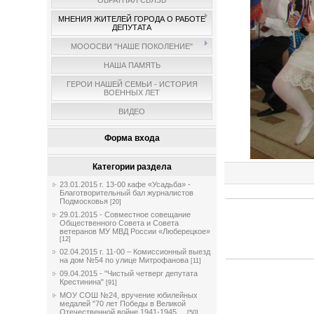
ОБРАТНАЯ СВЯЗЬ
МНЕНИЯ ЖИТЕЛЕЙ ГОРОДА О РАБОТЕ
ДЕПУТАТА
МОООСВИ "НАШЕ ПОКОЛЕНИЕ"
НАША ПАМЯТЬ
ГЕРОИ НАШЕЙ СЕМЬИ - ИСТОРИЯ
ВОЕННЫХ ЛЕТ
ВИДЕО
Форма входа
Категории раздела
23.01.2015 г. 13-00 кафе «Усадьба» -
Благотворительный бал журналистов
Подмосковья
[20]
29.01.2015 - Совместное совещание
Общественного Совета и Совета
ветеранов МУ МВД России «Люберецкое»
[12]
02.04.2015 г. 11-00 – Комиссионный выезд
на дом №54 по улице Митрофанова
[11]
09.04.2015 - "Чистый четверг депутата
Крестинина"
[91]
МОУ СОШ №24, вручение юбилейных
медалей "70 лет Победы в Великой
Отечественной войне 1941-1945 ...
[50]