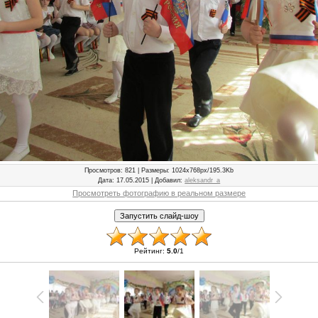
Просмотров
: 821 |
Размеры
: 1024x768px/195.3Kb
Дата
: 17.05.2015 |
Добавил
:
aleksandr_a
Просмотреть фотографию в реальном размере
Рейтинг
:
5.0
/
1