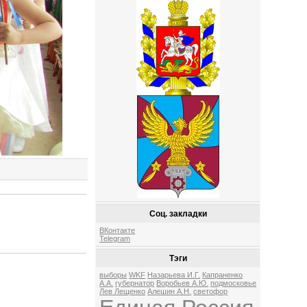
Соц. закладки
ВКонтакте
Telegram
Тэги
выборы
WKF
Назарьева И.Г.
Капраненко
А.А.
губернатор
Воробьев А.Ю.
подмосковье
Лев Лещенко
Алешин А.Н.
светофор