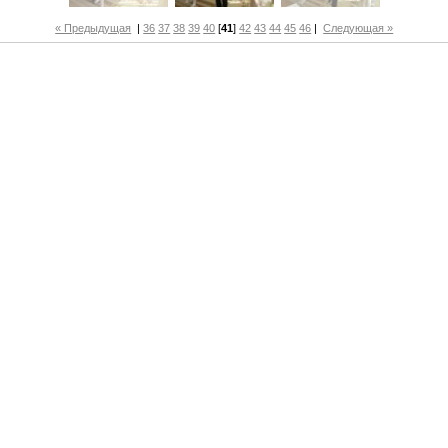
« Предыдущая
|
36
37
38
39
40
[
41
]
42
43
44
45
46
|
Следующая »