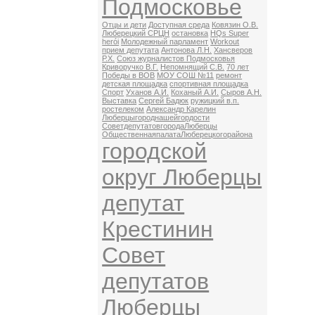
Подмосковье
Отцы и дети
Доступная среда
Ковязин О.В.
Люберецкий СРЦН
остановка
HQs Super
herói
Молодежный парламент
Workout
прием депутата
Антонова Л.Н.
Хансверов
Р.Х.
Союз журналистов Подмосковья
Криворучко В.Г.
Непомнящий С.В.
70 лет
Победы в ВОВ
МОУ СОШ №11
ремонт
детская площадка
спортивная площадка
Спорт
Уханов А.И.
Коханый А.И.
Сыров А.Н.
Выставка
Сергей Бадюк
ружицкий в.п.
ростелеком
Александр Карелин
Люберцыгороднашейгордости
СоветдепутатовгородаЛюберцы
ОбщественнаяпалатаЛюберецкогорайона
городской
округ Люберцы
депутат
Крестинин
Совет
депутатов
Люберцы