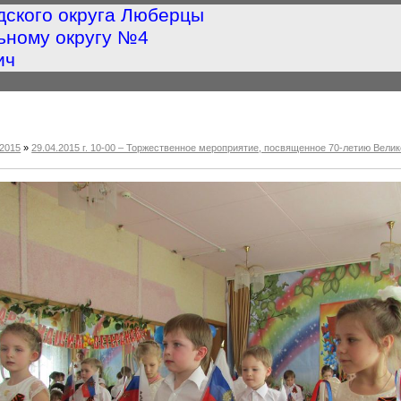
дского округа Люберцы
ьному округу №4
ич
2015
»
29.04.2015 г. 10-00 – Торжественное мероприятие, посвященное 70-летию Ве