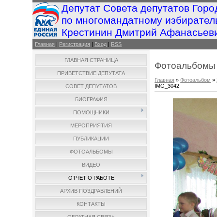
Депутат Совета депутатов Горо
по многомандатному избирател
Крестинин Дмитрий Афанасьев
Главная
|
Регистрация
|
Вход
|
RSS
ГЛАВНАЯ СТРАНИЦА
Фотоальбомы
ПРИВЕТСТВИЕ ДЕПУТАТА
Главная
»
Фотоальбом
»
IMG_3042
СОВЕТ ДЕПУТАТОВ
БИОГРАФИЯ
ПОМОЩНИКИ
МЕРОПРИЯТИЯ
ПУБЛИКАЦИИ
ФОТОАЛЬБОМЫ
ВИДЕО
ОТЧЕТ О РАБОТЕ
АРХИВ ПОЗДРАВЛЕНИЙ
КОНТАКТЫ