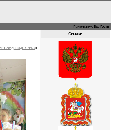
Приветствую Вас
Гость
Ссылки
ликой Победы. МДОУ №53
»