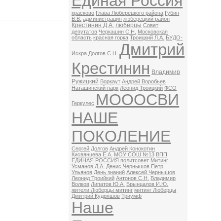
Единая Россия
красково
Глава Люберецкого района
Губин
В.В.
администрация
люберецкий район
Крестинин Д.А.
люберцы
Совет
депутатов
Черкашин С.Н.
Московская
область
красная горка
Троицкий Л.А.
БУДО-
Дмитрий
Искра
Долгов С.Н.
Крестинин
Владимир
Ружицкий
Воркаут
Андрей Воробьев
Наташинский парк
Леонид Троицкий
ФСО
МОООСВИ
Геркулес
НАШЕ
ПОКОЛЕНИЕ
Сергей Долгов
Андрей Конокотин
Кисвянцева Е.А.
МОУ СОШ №13
ВПП
ЕДИНАЯ РОССИЯ
политсовет
Митинг
Усманов Д.А.
Денис Чернышов
Петр
Ульянов
День знаний
Алексей Чернышов
Леонид Троийкий
Антонов С.Н.
Владимир
Волков
Липатов Ю.А.
Брынцалов И.Ю.
жители Люберцы митинг
митинг Люберцы
Дмитрий Кудряшов
Триумф
Наше