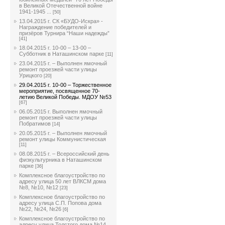
в Великой Отечественной войне
1941-1945 ...
[50]
13.04.2015 г. СК «БУДО-Искра» -
Награждение победителей и
призёров Турнира “Наши надежды”
[41]
18.04.2015 г. 10-00 – 13-00 –
Субботник в Наташинском парке
[11]
23.04.2015 г. – Выполнен ямочный
ремонт проезжей части улицы
Урицкого
[20]
29.04.2015 г. 10-00 – Торжественное
мероприятие, посвященное 70-
летию Великой Победы. МДОУ №53
[67]
06.05.2015 г. Выполнен ямочный
ремонт проезжей части улицы
Побратимов
[14]
20.05.2015 г. – Выполнен ямочный
ремонт улицы Коммунистическая
[11]
08.08.2015 г. – Всероссийский день
физкультурника в Наташинском
парке
[36]
Комплексное благоустройство по
адресу улица 50 лет ВЛКСМ дома
№8, №10, №12
[23]
Комплексное благоустройство по
адресу улица С.П. Попова дома
№22, №24, №26
[6]
Комплексное благоустройство по
адресу улица Толстого дома №14