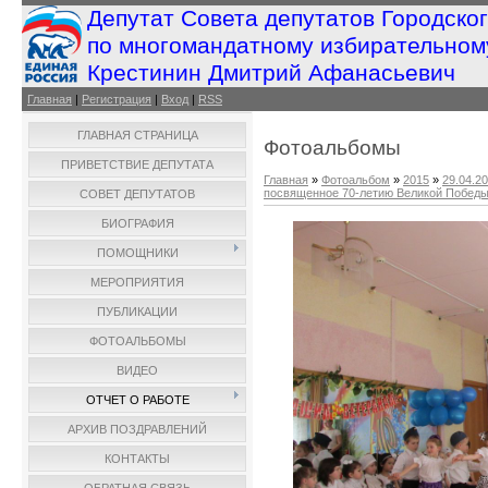
Депутат Совета депутатов Городско
по многомандатному избирательном
Крестинин Дмитрий Афанасьевич
Главная
|
Регистрация
|
Вход
|
RSS
ГЛАВНАЯ СТРАНИЦА
Фотоальбомы
ПРИВЕТСТВИЕ ДЕПУТАТА
Главная
»
Фотоальбом
»
2015
»
29.04.2
посвященное 70-летию Великой Побед
СОВЕТ ДЕПУТАТОВ
БИОГРАФИЯ
ПОМОЩНИКИ
МЕРОПРИЯТИЯ
ПУБЛИКАЦИИ
ФОТОАЛЬБОМЫ
ВИДЕО
ОТЧЕТ О РАБОТЕ
АРХИВ ПОЗДРАВЛЕНИЙ
КОНТАКТЫ