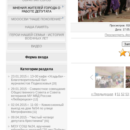
ОБРАТНАЯ СВЯЗЬ
МНЕНИЯ ЖИТЕЛЕЙ ГОРОДА О
РАБОТЕ ДЕПУТАТА
МОООСВИ "НАШЕ ПОКОЛЕНИЕ"
Просмотров
: 81
НАША ПАМЯТЬ
Дата
: 17.05
Просмотреть фо
ГЕРОИ НАШЕЙ СЕМЬИ - ИСТОРИЯ
ВОЕННЫХ ЛЕТ
ВИДЕО
Форма входа
Категории раздела
23.01.2015 г. 13-00 кафе «Усадьба» -
Благотворительный бал
журналистов Подмосковья
[20]
29.01.2015 - Совместное совещание
Общественного Совета и Совета
« Предыдущая
|
51
52
53
ветеранов МУ МВД России
«Люберецкое»
[12]
02.04.2015 г. 11-00 – Комиссионный
выезд на дом №54 по улице
Митрофанова
[11]
09.04.2015 - "Чистый четверг
депутата Крестинина"
[91]
МОУ СОШ №24, вручение
юбилейных медалей "70 лет Победы