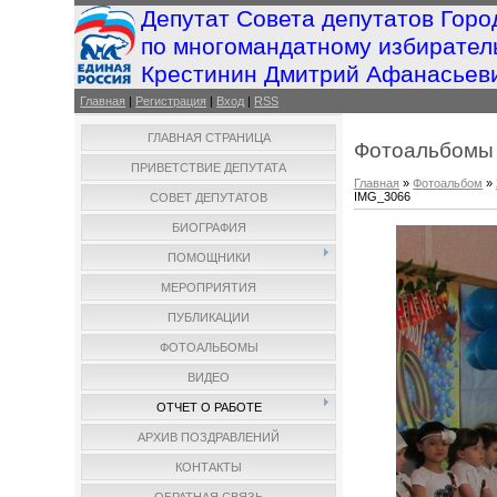
Депутат Совета депутатов Горо
по многомандатному избирател
Крестинин Дмитрий Афанасьев
Главная
|
Регистрация
|
Вход
|
RSS
ГЛАВНАЯ СТРАНИЦА
Фотоальбомы
ПРИВЕТСТВИЕ ДЕПУТАТА
Главная
»
Фотоальбом
»
IMG_3066
СОВЕТ ДЕПУТАТОВ
БИОГРАФИЯ
ПОМОЩНИКИ
МЕРОПРИЯТИЯ
ПУБЛИКАЦИИ
ФОТОАЛЬБОМЫ
ВИДЕО
ОТЧЕТ О РАБОТЕ
АРХИВ ПОЗДРАВЛЕНИЙ
КОНТАКТЫ