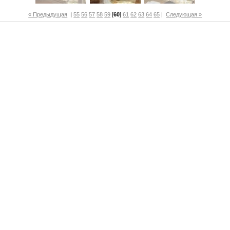
« Предыдущая
|
55
56
57
58
59
[
60
]
61
62
63
64
65
|
Следующая »