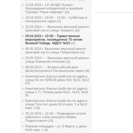
13.04.2015 г. СК «БУДО-Искра» -
Награждение победителей и призёров
Турнира “Наши надежды”
[41]
18.04.2015 г. 10-00 – 13-00 – Субботник в
Наташинском парке
[11]
23.04.2015 г. – Выполнен ямочный ремонт
проезжей части улицы Урицкого
[20]
29.04.2015 г. 10-00 – Торжественное
мероприятие, посвященное 70-летию
Великой Победы. МДОУ №53
[67]
06.05.2015 г. Выполнен ямочный ремонт
проезжей части улицы Побратимов
[14]
20.05.2015 г. – Выполнен ямочный ремонт
улицы Коммунистическая
[11]
08.08.2015 г. – Всероссийский день
физкультурника в Наташинском парке
[36]
Комплексное благоустройство по адресу
улица 50 лет ВЛКСМ дома №8, №10, №12
[23]
Комплексное благоустройство по адресу
улица С.П. Попова дома №22, №24, №26
[6]
Комплексное благоустройство по адресу
улица Толстого дома №14 корп. 1 и №14
корп. 2
[9]
30.10.2015 г. 12-00 – Подведение итогов
районного этапа конкурса «Мамы
Подмосковья»
[15]
Игровая площадка – ул. 8 Марта, у дома
№26 корп. 1
[8]