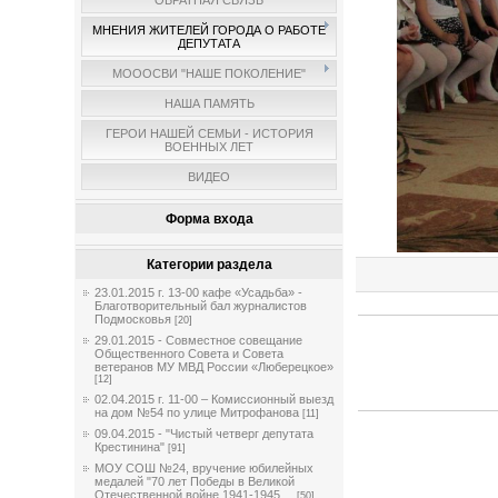
ОБРАТНАЯ СВЯЗЬ
МНЕНИЯ ЖИТЕЛЕЙ ГОРОДА О РАБОТЕ
ДЕПУТАТА
МОООСВИ "НАШЕ ПОКОЛЕНИЕ"
НАША ПАМЯТЬ
ГЕРОИ НАШЕЙ СЕМЬИ - ИСТОРИЯ
ВОЕННЫХ ЛЕТ
ВИДЕО
Форма входа
Категории раздела
23.01.2015 г. 13-00 кафе «Усадьба» -
Благотворительный бал журналистов
Подмосковья
[20]
29.01.2015 - Совместное совещание
Общественного Совета и Совета
ветеранов МУ МВД России «Люберецкое»
[12]
02.04.2015 г. 11-00 – Комиссионный выезд
на дом №54 по улице Митрофанова
[11]
09.04.2015 - "Чистый четверг депутата
Крестинина"
[91]
МОУ СОШ №24, вручение юбилейных
медалей "70 лет Победы в Великой
Отечественной войне 1941-1945 ...
[50]