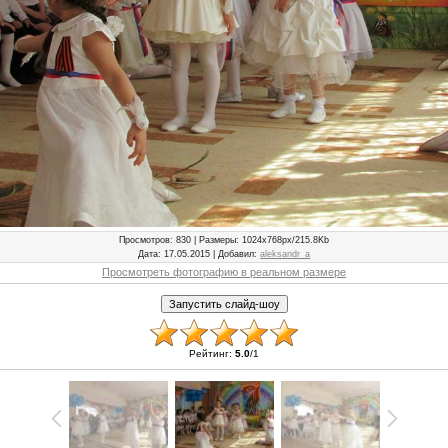
Просмотров
: 830 |
Размеры
: 1024x768px/215.8Kb
Дата
: 17.05.2015 |
Добавил
:
aleksandr_a
Просмотреть фотографию в реальном размере
Рейтинг
:
5.0
/
1