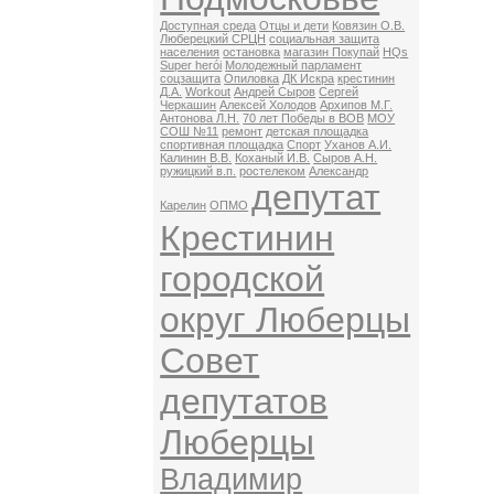
Доступная среда
Отцы и дети
Ковязин О.В.
Люберецкий СРЦН
социальная защита
населения
остановка
магазин Покупай
HQs
Super herói
Молодежный парламент
соцзащита
Опиловка
ДК Искра
крестинин
Д.А.
Workout
Андрей Сыров
Сергей
Черкашин
Алексей Холодов
Архипов М.Г.
Антонова Л.Н.
70 лет Победы в ВОВ
МОУ
СОШ №11
ремонт
детская площадка
спортивная площадка
Спорт
Уханов А.И.
Калинин В.В.
Коханый И.В.
Сыров А.Н.
ружицкий в.п.
ростелеком
Александр
депутат
Карелин
ОПМО
Крестинин
городской
округ Люберцы
Совет
депутатов
Люберцы
Владимир