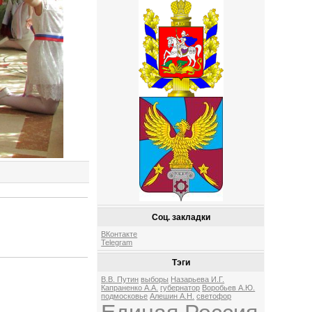
Соц. закладки
ВКонтакте
Telegram
Тэги
В.В. Путин
выборы
Назарьева И.Г.
Капраненко А.А.
губернатор
Воробьев А.Ю.
подмосковье
Алешин А.Н.
светофор