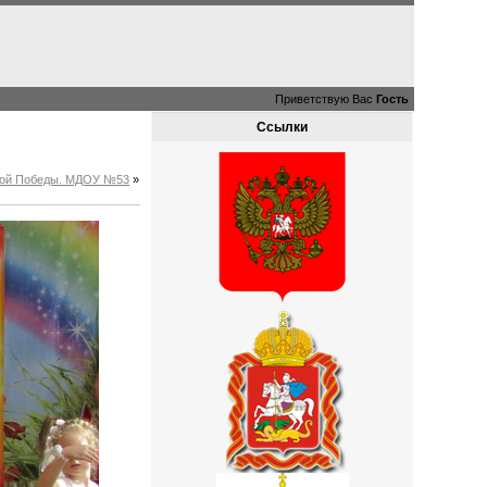
Приветствую Вас
Гость
Ссылки
ликой Победы. МДОУ №53
»