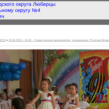
дского округа Люберцы
ьному округу №4
ич
2015
»
29.04.2015 г. 10-00 – Торжественное мероприятие, посвященное 70-летию Ве