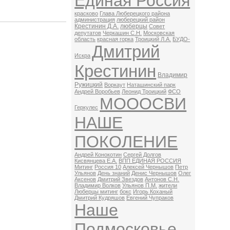
Единая Россия
красково
Глава Люберецкого района
администрация
люберецкий район
Крестинин Д.А.
люберцы
Совет
депутатов
Черкашин С.Н.
Московская
область
красная горка
Троицкий Л.А.
БУДО-
Дмитрий
Искра
Крестинин
Владимир
Ружицкий
Воркаут
Наташинский парк
Андрей Воробьев
Леонид Троицкий
ФСО
МОООСВИ
Геркулес
НАШЕ
ПОКОЛЕНИЕ
Андрей Конокотин
Сергей Долгов
Кисвянцева Е.А.
ВПП ЕДИНАЯ РОССИЯ
Митинг
Россия 10
Алексей Чернышов
Петр
Ульянов
День знаний
Денис Чернышов
Олег
Аксенов
Дмитрий Звездов
Антонов С.Н.
Владимир Волков
Ульянов П.М.
жители
Люберцы митинг
бокс
Игорь Коханый
Дмитрий Кудряшов
Евгений Чупраков
Наше
Подмосковье