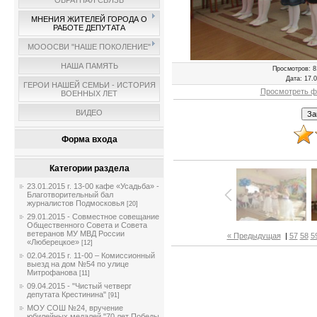
ОБРАТНАЯ СВЯЗЬ
МНЕНИЯ ЖИТЕЛЕЙ ГОРОДА О
РАБОТЕ ДЕПУТАТА
МОООСВИ "НАШЕ ПОКОЛЕНИЕ"
НАША ПАМЯТЬ
Просмотров
: 8
Дата
: 17.
ГЕРОИ НАШЕЙ СЕМЬИ - ИСТОРИЯ
Просмотреть ф
ВОЕННЫХ ЛЕТ
ВИДЕО
Форма входа
Категории раздела
23.01.2015 г. 13-00 кафе «Усадьба» -
Благотворительный бал
журналистов Подмосковья
[20]
29.01.2015 - Совместное совещание
Общественного Совета и Совета
ветеранов МУ МВД России
« Предыдущая
|
57
58
5
«Люберецкое»
[12]
02.04.2015 г. 11-00 – Комиссионный
выезд на дом №54 по улице
Митрофанова
[11]
09.04.2015 - "Чистый четверг
депутата Крестинина"
[91]
МОУ СОШ №24, вручение
юбилейных медалей "70 лет Победы