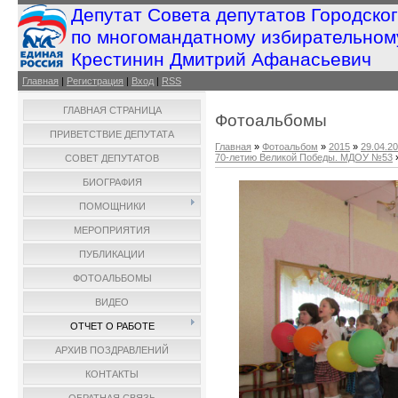
Депутат Совета депутатов Городско
по многомандатному избирательном
Крестинин Дмитрий Афанасьевич
Главная
|
Регистрация
|
Вход
|
RSS
ГЛАВНАЯ СТРАНИЦА
Фотоальбомы
ПРИВЕТСТВИЕ ДЕПУТАТА
Главная
»
Фотоальбом
»
2015
»
29.04.2
70-летию Великой Победы. МДОУ №53
СОВЕТ ДЕПУТАТОВ
БИОГРАФИЯ
ПОМОЩНИКИ
МЕРОПРИЯТИЯ
ПУБЛИКАЦИИ
ФОТОАЛЬБОМЫ
ВИДЕО
ОТЧЕТ О РАБОТЕ
АРХИВ ПОЗДРАВЛЕНИЙ
КОНТАКТЫ