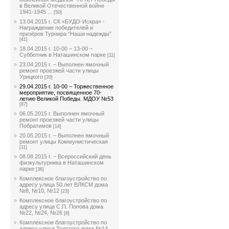
в Великой Отечественной войне
1941-1945 ...
[50]
13.04.2015 г. СК «БУДО-Искра» -
Награждение победителей и
призёров Турнира “Наши надежды”
[41]
18.04.2015 г. 10-00 – 13-00 –
Субботник в Наташинском парке
[11]
23.04.2015 г. – Выполнен ямочный
ремонт проезжей части улицы
Урицкого
[20]
29.04.2015 г. 10-00 – Торжественное
мероприятие, посвященное 70-
летию Великой Победы. МДОУ №53
[67]
06.05.2015 г. Выполнен ямочный
ремонт проезжей части улицы
Побратимов
[14]
20.05.2015 г. – Выполнен ямочный
ремонт улицы Коммунистическая
[11]
08.08.2015 г. – Всероссийский день
физкультурника в Наташинском
парке
[36]
Комплексное благоустройство по
адресу улица 50 лет ВЛКСМ дома
№8, №10, №12
[23]
Комплексное благоустройство по
адресу улица С.П. Попова дома
№22, №24, №26
[6]
Комплексное благоустройство по
адресу улица Толстого дома №14