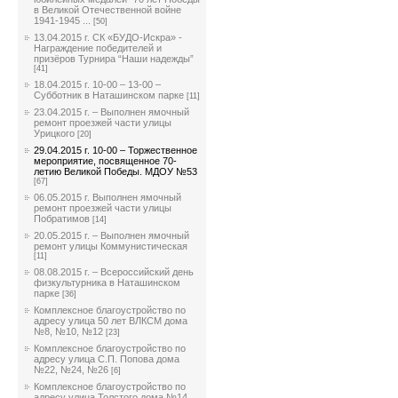
в Великой Отечественной войне
1941-1945 ...
[50]
13.04.2015 г. СК «БУДО-Искра» -
Награждение победителей и
призёров Турнира “Наши надежды”
[41]
18.04.2015 г. 10-00 – 13-00 –
Субботник в Наташинском парке
[11]
23.04.2015 г. – Выполнен ямочный
ремонт проезжей части улицы
Урицкого
[20]
29.04.2015 г. 10-00 – Торжественное
мероприятие, посвященное 70-
летию Великой Победы. МДОУ №53
[67]
06.05.2015 г. Выполнен ямочный
ремонт проезжей части улицы
Побратимов
[14]
20.05.2015 г. – Выполнен ямочный
ремонт улицы Коммунистическая
[11]
08.08.2015 г. – Всероссийский день
физкультурника в Наташинском
парке
[36]
Комплексное благоустройство по
адресу улица 50 лет ВЛКСМ дома
№8, №10, №12
[23]
Комплексное благоустройство по
адресу улица С.П. Попова дома
№22, №24, №26
[6]
Комплексное благоустройство по
адресу улица Толстого дома №14