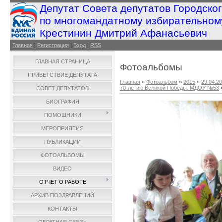
Депутат Совета депутатов Городско
по многомандатному избирательном
Крестинин Дмитрий Афанасьевич
Главная
|
Регистрация
|
Вход
|
RSS
ГЛАВНАЯ СТРАНИЦА
Фотоальбомы
ПРИВЕТСТВИЕ ДЕПУТАТА
Главная
»
Фотоальбом
»
2015
»
29.04.2
70-летию Великой Победы. МДОУ №53
СОВЕТ ДЕПУТАТОВ
БИОГРАФИЯ
ПОМОЩНИКИ
МЕРОПРИЯТИЯ
ПУБЛИКАЦИИ
ФОТОАЛЬБОМЫ
ВИДЕО
ОТЧЕТ О РАБОТЕ
АРХИВ ПОЗДРАВЛЕНИЙ
КОНТАКТЫ