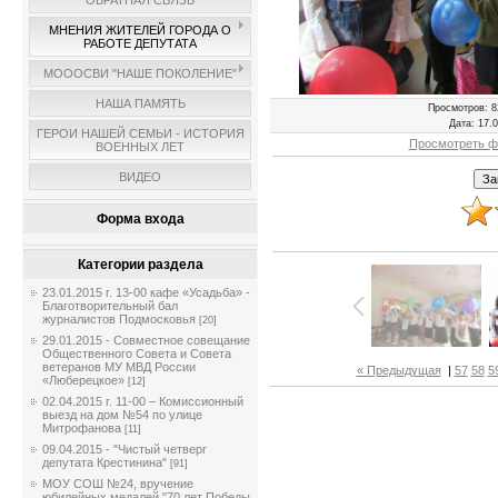
ОБРАТНАЯ СВЯЗЬ
МНЕНИЯ ЖИТЕЛЕЙ ГОРОДА О
РАБОТЕ ДЕПУТАТА
МОООСВИ "НАШЕ ПОКОЛЕНИЕ"
НАША ПАМЯТЬ
Просмотров
: 8
Дата
: 17.
ГЕРОИ НАШЕЙ СЕМЬИ - ИСТОРИЯ
Просмотреть ф
ВОЕННЫХ ЛЕТ
ВИДЕО
Форма входа
Категории раздела
23.01.2015 г. 13-00 кафе «Усадьба» -
Благотворительный бал
журналистов Подмосковья
[20]
29.01.2015 - Совместное совещание
Общественного Совета и Совета
ветеранов МУ МВД России
« Предыдущая
|
57
58
5
«Люберецкое»
[12]
02.04.2015 г. 11-00 – Комиссионный
выезд на дом №54 по улице
Митрофанова
[11]
09.04.2015 - "Чистый четверг
депутата Крестинина"
[91]
МОУ СОШ №24, вручение
юбилейных медалей "70 лет Победы