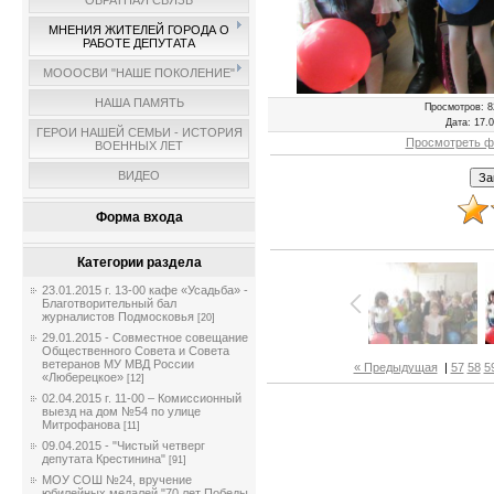
ОБРАТНАЯ СВЯЗЬ
МНЕНИЯ ЖИТЕЛЕЙ ГОРОДА О
РАБОТЕ ДЕПУТАТА
МОООСВИ "НАШЕ ПОКОЛЕНИЕ"
НАША ПАМЯТЬ
Просмотров
: 8
Дата
: 17.
ГЕРОИ НАШЕЙ СЕМЬИ - ИСТОРИЯ
Просмотреть ф
ВОЕННЫХ ЛЕТ
ВИДЕО
Форма входа
Категории раздела
23.01.2015 г. 13-00 кафе «Усадьба» -
Благотворительный бал
журналистов Подмосковья
[20]
29.01.2015 - Совместное совещание
Общественного Совета и Совета
ветеранов МУ МВД России
« Предыдущая
|
57
58
5
«Люберецкое»
[12]
02.04.2015 г. 11-00 – Комиссионный
выезд на дом №54 по улице
Митрофанова
[11]
09.04.2015 - "Чистый четверг
депутата Крестинина"
[91]
МОУ СОШ №24, вручение
юбилейных медалей "70 лет Победы