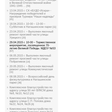
в Великой Отечественной войне
1941-1945 ...
[50]
13.04.2015 г. СК «БУДО-Искра» -
Награждение победителей и
призёров Турнира “Наши надежды”
[41]
18.04.2015 г. 10-00 – 13-00 –
Субботник в Наташинском парке
[11]
23.04.2015 г. – Выполнен ямочный
ремонт проезжей части улицы
Урицкого
[20]
29.04.2015 г. 10-00 – Торжественное
мероприятие, посвященное 70-
летию Великой Победы. МДОУ №53
[67]
06.05.2015 г. Выполнен ямочный
ремонт проезжей части улицы
Побратимов
[14]
20.05.2015 г. – Выполнен ямочный
ремонт улицы Коммунистическая
[11]
08.08.2015 г. – Всероссийский день
физкультурника в Наташинском
парке
[36]
Комплексное благоустройство по
адресу улица 50 лет ВЛКСМ дома
№8, №10, №12
[23]
Комплексное благоустройство по
адресу улица С.П. Попова дома
№22, №24, №26
[6]
Комплексное благоустройство по
адресу улица Толстого дома №14