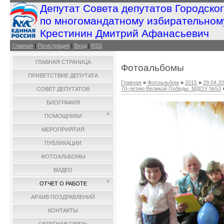
Депутат Совета депутатов Городско
по многомандатному избирательном
Крестинин Дмитрий Афанасьевич
Главная
|
Регистрация
|
Вход
|
RSS
ГЛАВНАЯ СТРАНИЦА
Фотоальбомы
ПРИВЕТСТВИЕ ДЕПУТАТА
Главная
»
Фотоальбом
»
2015
»
29.04.2
70-летию Великой Победы. МДОУ №53
СОВЕТ ДЕПУТАТОВ
БИОГРАФИЯ
ПОМОЩНИКИ
МЕРОПРИЯТИЯ
ПУБЛИКАЦИИ
ФОТОАЛЬБОМЫ
ВИДЕО
ОТЧЕТ О РАБОТЕ
АРХИВ ПОЗДРАВЛЕНИЙ
КОНТАКТЫ