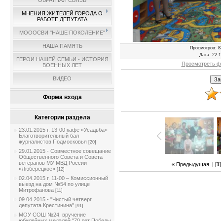
ОБРАТНАЯ СВЯЗЬ
МНЕНИЯ ЖИТЕЛЕЙ ГОРОДА О
РАБОТЕ ДЕПУТАТА
МОООСВИ "НАШЕ ПОКОЛЕНИЕ"
НАША ПАМЯТЬ
Просмотров
: 8
Дата
: 22.
ГЕРОИ НАШЕЙ СЕМЬИ - ИСТОРИЯ
Просмотреть ф
ВОЕННЫХ ЛЕТ
ВИДЕО
Форма входа
Категории раздела
23.01.2015 г. 13-00 кафе «Усадьба» -
Благотворительный бал
журналистов Подмосковья
[20]
29.01.2015 - Совместное совещание
Общественного Совета и Совета
ветеранов МУ МВД России
« Предыдущая
| [
1
«Люберецкое»
[12]
02.04.2015 г. 11-00 – Комиссионный
выезд на дом №54 по улице
Митрофанова
[11]
09.04.2015 - "Чистый четверг
депутата Крестинина"
[91]
МОУ СОШ №24, вручение
юбилейных медалей "70 лет Победы