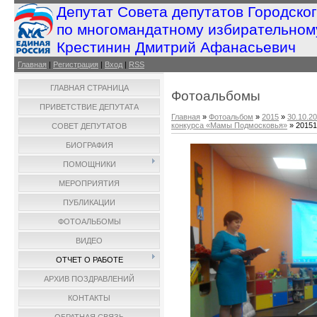
Депутат Совета депутатов Городско
по многомандатному избирательном
Крестинин Дмитрий Афанасьевич
Главная
|
Регистрация
|
Вход
|
RSS
ГЛАВНАЯ СТРАНИЦА
Фотоальбомы
ПРИВЕТСТВИЕ ДЕПУТАТА
Главная
»
Фотоальбом
»
2015
»
30.10.2
конкурса «Мамы Подмосковья»
» 20151
СОВЕТ ДЕПУТАТОВ
БИОГРАФИЯ
ПОМОЩНИКИ
МЕРОПРИЯТИЯ
ПУБЛИКАЦИИ
ФОТОАЛЬБОМЫ
ВИДЕО
ОТЧЕТ О РАБОТЕ
АРХИВ ПОЗДРАВЛЕНИЙ
КОНТАКТЫ