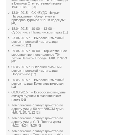
в Великой Отечественной войне
1941-1945 ...
[50]
13.04.2015 г. СК «БУДО-Искра» -
Награждение победителей и
призёров Турнира “Наши надежды”
[41]
18.04.2015 г. 10-00 – 13-00 –
Субботник в Наташинском парке
[11]
23.04.2015 г. – Выполнен ямочный
ремонт проезжей части улицы
Урицкого
[20]
29.04.2015 г. 10-00 – Торжественное
мероприятие, посвященное 70-
летию Великой Победы. МДОУ №53
[67]
06.05.2015 г. Выполнен ямочный
ремонт проезжей части улицы
Побратимов
[14]
20.05.2015 г. – Выполнен ямочный
ремонт улицы Коммунистическая
[11]
08.08.2015 г. – Всероссийский день
физкультурника в Наташинском
парке
[36]
Комплексное благоустройство по
адресу улица 50 лет ВЛКСМ дома
№8, №10, №12
[23]
Комплексное благоустройство по
адресу улица С.П. Попова дома
№22, №24, №26
[6]
Комплексное благоустройство по
адресу улица Толстого дома №14