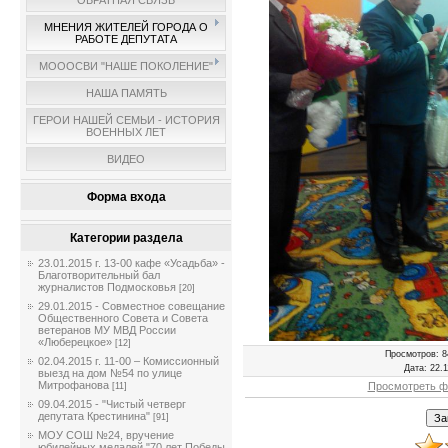
ОБРАТНАЯ СВЯЗЬ
МНЕНИЯ ЖИТЕЛЕЙ ГОРОДА О
РАБОТЕ ДЕПУТАТА
МОООСВИ "НАШЕ ПОКОЛЕНИЕ"
НАША ПАМЯТЬ
ГЕРОИ НАШЕЙ СЕМЬИ - ИСТОРИЯ
ВОЕННЫХ ЛЕТ
ВИДЕО
Форма входа
Категории раздела
23.01.2015 г. 13-00 кафе «Усадьба» -
Благотворительный бал
журналистов Подмосковья
[20]
29.01.2015 - Совместное совещание
Общественного Совета и Совета
ветеранов МУ МВД России
«Люберецкое»
[12]
Просмотров
: 8
02.04.2015 г. 11-00 – Комиссионный
Дата
: 22.
выезд на дом №54 по улице
Митрофанова
Просмотреть ф
[11]
09.04.2015 - "Чистый четверг
депутата Крестинина"
[91]
МОУ СОШ №24, вручение
юбилейных медалей "70 лет Победы