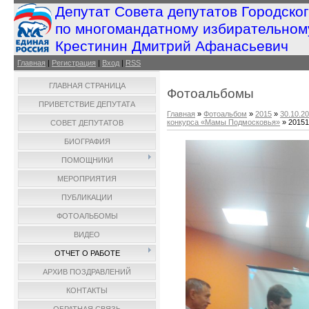
Депутат Совета депутатов Городско
по многомандатному избирательном
Крестинин Дмитрий Афанасьевич
Главная
|
Регистрация
|
Вход
|
RSS
ГЛАВНАЯ СТРАНИЦА
Фотоальбомы
ПРИВЕТСТВИЕ ДЕПУТАТА
Главная
»
Фотоальбом
»
2015
»
30.10.2
конкурса «Мамы Подмосковья»
» 20151
СОВЕТ ДЕПУТАТОВ
БИОГРАФИЯ
ПОМОЩНИКИ
МЕРОПРИЯТИЯ
ПУБЛИКАЦИИ
ФОТОАЛЬБОМЫ
ВИДЕО
ОТЧЕТ О РАБОТЕ
АРХИВ ПОЗДРАВЛЕНИЙ
КОНТАКТЫ