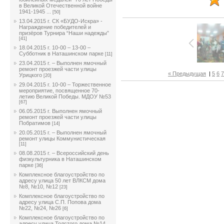
в Великой Отечественной войне
1941-1945 ...
[50]
13.04.2015 г. СК «БУДО-Искра» -
Награждение победителей и
призёров Турнира “Наши надежды”
[41]
18.04.2015 г. 10-00 – 13-00 –
Субботник в Наташинском парке
[11]
23.04.2015 г. – Выполнен ямочный
ремонт проезжей части улицы
« Предыдущая
|
5
6
7
Урицкого
[20]
29.04.2015 г. 10-00 – Торжественное
мероприятие, посвященное 70-
летию Великой Победы. МДОУ №53
[67]
06.05.2015 г. Выполнен ямочный
ремонт проезжей части улицы
Побратимов
[14]
20.05.2015 г. – Выполнен ямочный
ремонт улицы Коммунистическая
[11]
08.08.2015 г. – Всероссийский день
физкультурника в Наташинском
парке
[36]
Комплексное благоустройство по
адресу улица 50 лет ВЛКСМ дома
№8, №10, №12
[23]
Комплексное благоустройство по
адресу улица С.П. Попова дома
№22, №24, №26
[6]
Комплексное благоустройство по
адресу улица Толстого дома №14