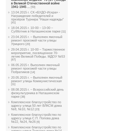
в Великой Отечественной войне
1941-1945 ...
[50]
13.04.2015 г. СК «БУДО-Искра» -
Награждение победителей и
призёров Турнира “Наши надежды”
[41]
18.04.2015 г. 10-00 – 13-00 –
Субботник в Наташинском парке
[11]
23.04.2015 г. – Выполнен ямочный
ремонт проезжей части улицы
Урицкого
[20]
29.04.2015 г. 10-00 – Торжественное
мероприятие, посвященное 70-
летию Великой Победы. МДОУ №53
[67]
06.05.2015 г. Выполнен ямочный
ремонт проезжей части улицы
Побратимов
[14]
20.05.2015 г. – Выполнен ямочный
ремонт улицы Коммунистическая
[11]
08.08.2015 г. – Всероссийский день
физкультурника в Наташинском
парке
[36]
Комплексное благоустройство по
адресу улица 50 лет ВЛКСМ дома
№8, №10, №12
[23]
Комплексное благоустройство по
адресу улица С.П. Попова дома
№22, №24, №26
[6]
Комплексное благоустройство по
адресу улица Толстого дома №14