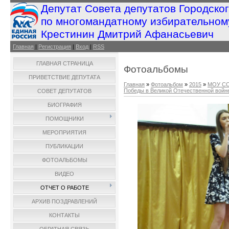
Депутат Совета депутатов Городско
по многомандатному избирательном
Крестинин Дмитрий Афанасьевич
Главная
|
Регистрация
|
Вход
|
RSS
ГЛАВНАЯ СТРАНИЦА
Фотоальбомы
ПРИВЕТСТВИЕ ДЕПУТАТА
Главная
»
Фотоальбом
»
2015
»
МОУ СО
Победы в Великой Отечественной войне 
СОВЕТ ДЕПУТАТОВ
БИОГРАФИЯ
ПОМОЩНИКИ
МЕРОПРИЯТИЯ
ПУБЛИКАЦИИ
ФОТОАЛЬБОМЫ
ВИДЕО
ОТЧЕТ О РАБОТЕ
АРХИВ ПОЗДРАВЛЕНИЙ
КОНТАКТЫ