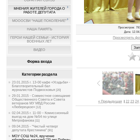
ОБРАТНАЯ СВЯЗЬ
МНЕНИЯ ЖИТЕЛЕЙ ГОРОДА О
РАБОТЕ ДЕПУТАТА
МОООСВИ "НАШЕ ПОКОЛЕНИЕ"
Просмотров
: 79
НАША ПАМЯТЬ
Дата
: 12.04
Просмотреть фо
ГЕРОИ НАШЕЙ СЕМЬИ - ИСТОРИЯ
ВОЕННЫХ ЛЕТ
ВИДЕО
Форма входа
Категории раздела
23.01.2015 г. 13-00 кафе «Усадьба» -
Благотворительный бал
журналистов Подмосковья
[20]
29.01.2015 - Совместное совещание
Общественного Совета и Совета
« Предыдущая
|
22
23
24
ветеранов МУ МВД России
«Люберецкое»
[12]
02.04.2015 г. 11-00 – Комиссионный
выезд на дом №54 по улице
Митрофанова
[11]
09.04.2015 - "Чистый четверг
депутата Крестинина"
[91]
МОУ СОШ №24, вручение
юбилейных медалей "70 лет Победы