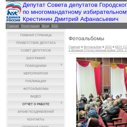
Депутат Совета депутатов Городско
по многомандатному избирательном
Крестинин Дмитрий Афанасьевич
Главная
|
Регистрация
|
Вход
|
RSS
ГЛАВНАЯ СТРАНИЦА
Фотоальбомы
ПРИВЕТСТВИЕ ДЕПУТАТА
Главная
»
Фотоальбом
»
2015
»
МОУ СО
в Великой Отечественной войне 1941-194
СОВЕТ ДЕПУТАТОВ
БИОГРАФИЯ
ПОМОЩНИКИ
МЕРОПРИЯТИЯ
ПУБЛИКАЦИИ
ФОТОАЛЬБОМЫ
ВИДЕО
ОТЧЕТ О РАБОТЕ
АРХИВ ПОЗДРАВЛЕНИЙ
КОНТАКТЫ