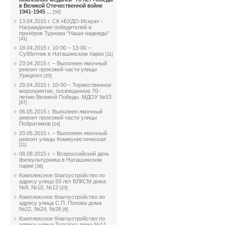
в Великой Отечественной войне
1941-1945 ...
[50]
13.04.2015 г. СК «БУДО-Искра» -
Награждение победителей и
призёров Турнира “Наши надежды”
[41]
18.04.2015 г. 10-00 – 13-00 –
Субботник в Наташинском парке
[11]
23.04.2015 г. – Выполнен ямочный
ремонт проезжей части улицы
Урицкого
[20]
29.04.2015 г. 10-00 – Торжественное
мероприятие, посвященное 70-
летию Великой Победы. МДОУ №53
[67]
06.05.2015 г. Выполнен ямочный
ремонт проезжей части улицы
Побратимов
[14]
20.05.2015 г. – Выполнен ямочный
ремонт улицы Коммунистическая
[11]
08.08.2015 г. – Всероссийский день
физкультурника в Наташинском
парке
[36]
Комплексное благоустройство по
адресу улица 50 лет ВЛКСМ дома
№8, №10, №12
[23]
Комплексное благоустройство по
адресу улица С.П. Попова дома
№22, №24, №26
[6]
Комплексное благоустройство по
адресу улица Толстого дома №14