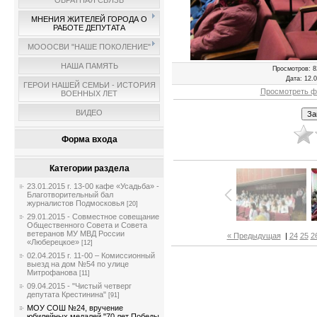
ОБРАТНАЯ СВЯЗЬ
МНЕНИЯ ЖИТЕЛЕЙ ГОРОДА О
РАБОТЕ ДЕПУТАТА
МОООСВИ "НАШЕ ПОКОЛЕНИЕ"
НАША ПАМЯТЬ
Просмотров
: 8
Дата
: 12.
ГЕРОИ НАШЕЙ СЕМЬИ - ИСТОРИЯ
Просмотреть ф
ВОЕННЫХ ЛЕТ
ВИДЕО
Форма входа
Категории раздела
23.01.2015 г. 13-00 кафе «Усадьба» -
Благотворительный бал
журналистов Подмосковья
[20]
29.01.2015 - Совместное совещание
Общественного Совета и Совета
ветеранов МУ МВД России
« Предыдущая
|
24
25
2
«Люберецкое»
[12]
02.04.2015 г. 11-00 – Комиссионный
выезд на дом №54 по улице
Митрофанова
[11]
09.04.2015 - "Чистый четверг
депутата Крестинина"
[91]
МОУ СОШ №24, вручение
юбилейных медалей "70 лет Победы