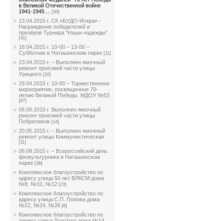
в Великой Отечественной войне
1941-1945 ...
[50]
13.04.2015 г. СК «БУДО-Искра» -
Награждение победителей и
призёров Турнира “Наши надежды”
[41]
18.04.2015 г. 10-00 – 13-00 –
Субботник в Наташинском парке
[11]
23.04.2015 г. – Выполнен ямочный
ремонт проезжей части улицы
Урицкого
[20]
29.04.2015 г. 10-00 – Торжественное
мероприятие, посвященное 70-
летию Великой Победы. МДОУ №53
[67]
06.05.2015 г. Выполнен ямочный
ремонт проезжей части улицы
Побратимов
[14]
20.05.2015 г. – Выполнен ямочный
ремонт улицы Коммунистическая
[11]
08.08.2015 г. – Всероссийский день
физкультурника в Наташинском
парке
[36]
Комплексное благоустройство по
адресу улица 50 лет ВЛКСМ дома
№8, №10, №12
[23]
Комплексное благоустройство по
адресу улица С.П. Попова дома
№22, №24, №26
[6]
Комплексное благоустройство по
адресу улица Толстого дома №14