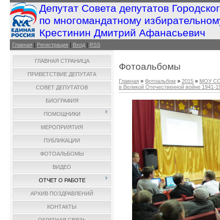
Депутат Совета депутатов Городско
по многомандатному избирательном
Крестинин Дмитрий Афанасьевич
Главная
|
Регистрация
|
Вход
|
RSS
ГЛАВНАЯ СТРАНИЦА
Фотоальбомы
ПРИВЕТСТВИЕ ДЕПУТАТА
Главная
»
Фотоальбом
»
2015
»
МОУ СО
в Великой Отечественной войне 1941-194
СОВЕТ ДЕПУТАТОВ
БИОГРАФИЯ
ПОМОЩНИКИ
МЕРОПРИЯТИЯ
ПУБЛИКАЦИИ
ФОТОАЛЬБОМЫ
ВИДЕО
ОТЧЕТ О РАБОТЕ
АРХИВ ПОЗДРАВЛЕНИЙ
КОНТАКТЫ