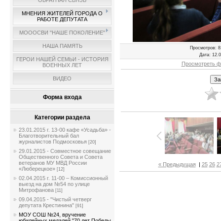
ОБРАТНАЯ СВЯЗЬ
МНЕНИЯ ЖИТЕЛЕЙ ГОРОДА О
РАБОТЕ ДЕПУТАТА
МОООСВИ "НАШЕ ПОКОЛЕНИЕ"
НАША ПАМЯТЬ
Просмотров
: 8
Дата
: 12.
ГЕРОИ НАШЕЙ СЕМЬИ - ИСТОРИЯ
Просмотреть ф
ВОЕННЫХ ЛЕТ
ВИДЕО
Форма входа
Категории раздела
23.01.2015 г. 13-00 кафе «Усадьба» -
Благотворительный бал
журналистов Подмосковья
[20]
29.01.2015 - Совместное совещание
Общественного Совета и Совета
ветеранов МУ МВД России
« Предыдущая
|
25
26
2
«Люберецкое»
[12]
02.04.2015 г. 11-00 – Комиссионный
выезд на дом №54 по улице
Митрофанова
[11]
09.04.2015 - "Чистый четверг
депутата Крестинина"
[91]
МОУ СОШ №24, вручение
юбилейных медалей "70 лет Победы