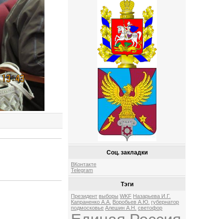
Соц. закладки
ВКонтакте
Telegram
Тэги
Президент
выборы
WKF
Назарьева И.Г.
Капраненко А.А.
Воробьев А.Ю.
губернатор
подмосковье
Алешин А.Н.
светофор