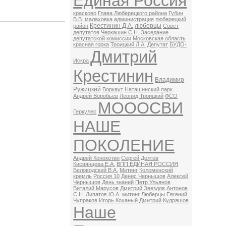
Единая Россия
красково
Глава Люберецкого района
Губин
В.В.
малаховка
администрация
люберецкий
Крестинин Д.А.
люберцы
район
Совет
депутатов
Черкашин С.Н.
Заседание
депутатской комиссии
Московская область
красная горка
Троицкий Л.А.
Депутат
БУДО-
Дмитрий
Искра
Крестинин
Владимир
Ружицкий
Воркаут
Наташинский парк
Андрей Воробьев
Леонид Троицкий
ФСО
МОООСВИ
Геркулес
НАШЕ
ПОКОЛЕНИЕ
Андрей Конокотин
Сергей Долгов
Кисвянцева Е.А.
ВПП ЕДИНАЯ РОССИЯ
Беловодский В.А.
Митинг
Коломенский
кремль
Россия 10
Денис Чернышов
Алексей
Чернышов
День знаний
Петр Ульянов
Виталий Марусов
Дмитрий Звездов
Антонов
С.Н.
Липатов Ю.А.
митинг Люберцы
Евгений
Чупраков
Игорь Коханый
Дмитрий Кудряшов
Наше