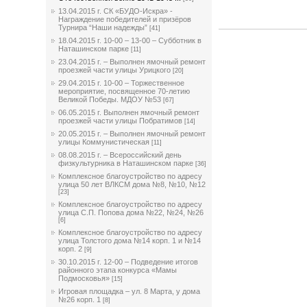
13.04.2015 г. СК «БУДО-Искра» -
Награждение победителей и призёров
Турнира “Наши надежды”
[41]
18.04.2015 г. 10-00 – 13-00 – Субботник в
Наташинском парке
[11]
23.04.2015 г. – Выполнен ямочный ремонт
проезжей части улицы Урицкого
[20]
29.04.2015 г. 10-00 – Торжественное
мероприятие, посвященное 70-летию
Великой Победы. МДОУ №53
[67]
06.05.2015 г. Выполнен ямочный ремонт
проезжей части улицы Побратимов
[14]
20.05.2015 г. – Выполнен ямочный ремонт
улицы Коммунистическая
[11]
08.08.2015 г. – Всероссийский день
физкультурника в Наташинском парке
[36]
Комплексное благоустройство по адресу
улица 50 лет ВЛКСМ дома №8, №10, №12
[23]
Комплексное благоустройство по адресу
улица С.П. Попова дома №22, №24, №26
[6]
Комплексное благоустройство по адресу
улица Толстого дома №14 корп. 1 и №14
корп. 2
[9]
30.10.2015 г. 12-00 – Подведение итогов
районного этапа конкурса «Мамы
Подмосковья»
[15]
Игровая площадка – ул. 8 Марта, у дома
№26 корп. 1
[8]