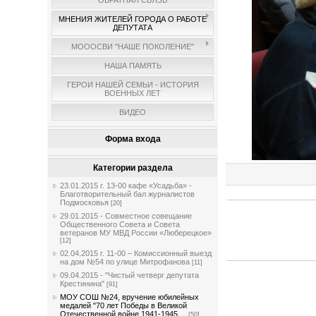
ОБРАТНАЯ СВЯЗЬ
МНЕНИЯ ЖИТЕЛЕЙ ГОРОДА О РАБОТЕ
ДЕПУТАТА
МОООСВИ "НАШЕ ПОКОЛЕНИЕ"
НАША ПАМЯТЬ
ГЕРОИ НАШЕЙ СЕМЬИ - ИСТОРИЯ
ВОЕННЫХ ЛЕТ
ВИДЕО
Форма входа
Категории раздела
23.01.2015 г. 13-00 кафе «Усадьба» -
Благотворительный бал журналистов
Подмосковья
[20]
29.01.2015 - Совместное совещание
Общественного Совета и Совета
ветеранов МУ МВД России «Люберецкое»
[12]
02.04.2015 г. 11-00 – Комиссионный выезд
на дом №54 по улице Митрофанова
[11]
09.04.2015 - "Чистый четверг депутата
Крестинина"
[91]
МОУ СОШ №24, вручение юбилейных
медалей "70 лет Победы в Великой
Отечественной войне 1941-1945 ...
[50]