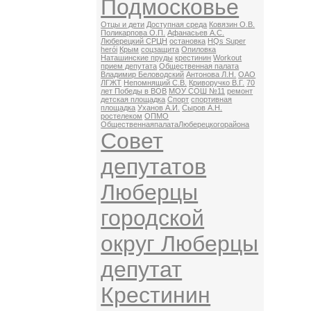
Подмосковье
Отцы и дети
Доступная среда
Ковязин О.В.
Поликарпова О.П.
Афанасьев А.С.
Люберецкий СРЦН
остановка
HQs Super
herói
Крым
соцзащита
Опиловка
Наташинские пруды
крестинин
Workout
прием депутата
Общественная палата
Владимир Беловодский
Антонова Л.Н.
ОАО
ЛГЖТ
Непомнящий С.В.
Криворучко В.Г.
70
лет Победы в ВОВ
МОУ СОШ №11
ремонт
детская площадка
Спорт
спортивная
площадка
Уханов А.И.
Сыров А.Н.
ростелеком
ОПМО
ОбщественнаяпалатаЛюберецкогорайона
Совет
депутатов
Люберцы
городской
округ Люберцы
депутат
Крестинин