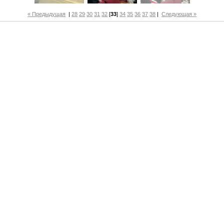
« Предыдущая
|
28
29
30
31
32
[
33
]
34
35
36
37
38
|
Следующая »