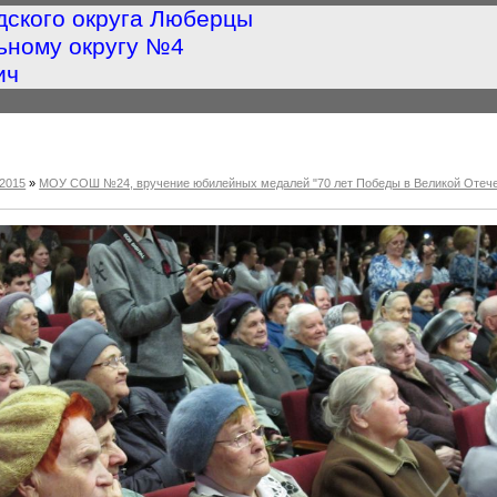
дского округа Люберцы
ьному округу №4
ич
2015
»
МОУ СОШ №24, вручение юбилейных медалей "70 лет Победы в Великой Отече