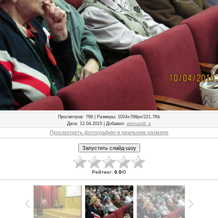
Просмотров
: 799 |
Размеры
: 1024x768px/221.7Kb
Дата
: 12.04.2015 |
Добавил
:
aleksandr_a
Просмотреть фотографию в реальном размере
Рейтинг
:
0.0
/
0