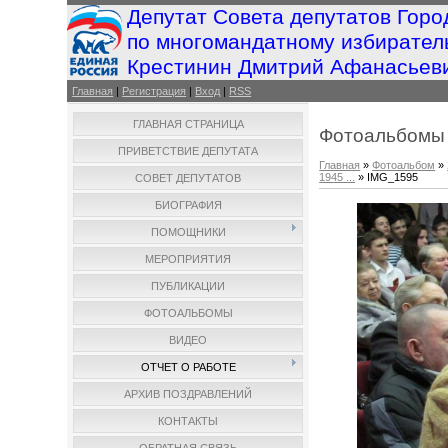
Депутат Совета депутатов Горо
по многомандатному избирател
Крестинин Дмитрий Афанасьев
Главная
|
Регистрация
|
Вход
|
RSS
ГЛАВНАЯ СТРАНИЦА
Фотоальбомы
ПРИВЕТСТВИЕ ДЕПУТАТА
Главная
»
Фотоальбом
»
1945 ...
» IMG_1595
СОВЕТ ДЕПУТАТОВ
БИОГРАФИЯ
ПОМОЩНИКИ
МЕРОПРИЯТИЯ
ПУБЛИКАЦИИ
ФОТОАЛЬБОМЫ
ВИДЕО
ОТЧЕТ О РАБОТЕ
АРХИВ ПОЗДРАВЛЕНИЙ
КОНТАКТЫ