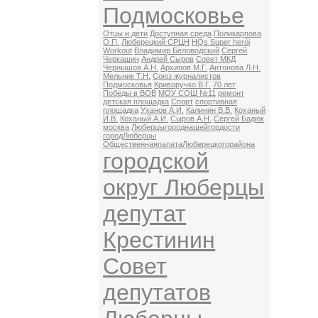
Подмосковье
Отцы и дети
Доступная среда
Поликарпова
О.П.
Люберецкий СРЦН
HQs Super herói
Workout
Владимир Беловодский
Сергей
Черкашин
Андрей Сыров
Совет МКД
Чернышов А.Н.
Архипов М.Г.
Антонова Л.Н.
Мельник Т.Н.
Союз журналистов
Подмосковья
Криворучко В.Г.
70 лет
Победы в ВОВ
МОУ СОШ №11
ремонт
детская площадка
Спорт
спортивная
площадка
Уханов А.И.
Калинин В.В.
Коханый
И.В.
Коханый А.И.
Сыров А.Н.
Сергей Бадюк
москва
Люберцыгороднашейгордости
городЛюберцы
ОбщественнаяпалатаЛюберецкогорайона
городской
округ Люберцы
депутат
Крестинин
Совет
депутатов