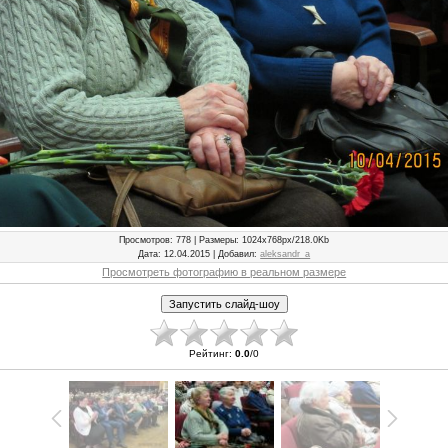
Просмотров
: 778 |
Размеры
: 1024x768px/218.0Kb
Дата
: 12.04.2015 |
Добавил
:
aleksandr_a
Просмотреть фотографию в реальном размере
Рейтинг
:
0.0
/
0