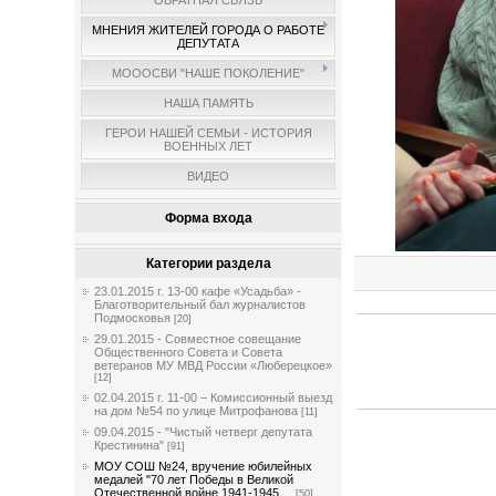
ОБРАТНАЯ СВЯЗЬ
МНЕНИЯ ЖИТЕЛЕЙ ГОРОДА О РАБОТЕ
ДЕПУТАТА
МОООСВИ "НАШЕ ПОКОЛЕНИЕ"
НАША ПАМЯТЬ
ГЕРОИ НАШЕЙ СЕМЬИ - ИСТОРИЯ
ВОЕННЫХ ЛЕТ
ВИДЕО
Форма входа
Категории раздела
23.01.2015 г. 13-00 кафе «Усадьба» -
Благотворительный бал журналистов
Подмосковья
[20]
29.01.2015 - Совместное совещание
Общественного Совета и Совета
ветеранов МУ МВД России «Люберецкое»
[12]
02.04.2015 г. 11-00 – Комиссионный выезд
на дом №54 по улице Митрофанова
[11]
09.04.2015 - "Чистый четверг депутата
Крестинина"
[91]
МОУ СОШ №24, вручение юбилейных
медалей "70 лет Победы в Великой
Отечественной войне 1941-1945 ...
[50]