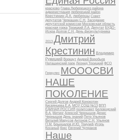
Единая Россия
красково
Глава Люберецкого района
администрация
люберецкий район
Крестинин Д.А.
люберцы
Совет
депутатов
Черкашин С.Н.
Заседание
депутатской комиссии
Московская область
красная горка
Троицкий Л.А.
Депутат
БУДО-
Искра
Долгов С.Н.
День физкультурника
Дмитрий
2013
Крестинин
Владимир
Ружицкий
Воркаут
Андрей Воробьев
Наташинский парк
Леонид Троицкий
ФСО
МОООСВИ
Геркулес
НАШЕ
ПОКОЛЕНИЕ
Сергей Долгов
Андрей Конокотин
Кисвянцева Е.А.
МОУ СОШ №13
ВПП
ЕДИНАЯ РОССИЯ
политсовет
Беловодский
В.А.
Митинг
Алексей Чернышов
Денис
Чернышов
День знаний
Петр Ульянов
Виталий Марусов
Антонов С.Н.
Ульянов
П.М.
Брынцалов И.Ю.
Триумф
Игорь
Коханый
бокс
Евгений Чупраков
Наше