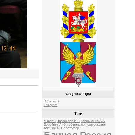
Соц. закладки
ВКонтакте
Telegram
Тэги
выборы
Назарьева И.Г.
Капраненко А.А.
Воробьев А.Ю.
губернатор
подмосковье
Алешин А.Н.
светофор