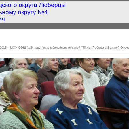
дского округа Люберцы
ьному округу №4
ич
2015
»
МОУ СОШ №24, вручение юбилейных медалей "70 лет Победы в Великой Отече