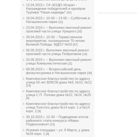
13.04.2015 г. СК «БУДО-Искра» -
Награждение победителей и призёров
Турнира “Наши надежды”
[41]
18.04.2015 г. 10-00 – 13-00 – Субботник в
Наташинском парке
[11]
23.04.2015 г. – Выполнен ямочный ремонт
проезжей части улицы Урицкого
[20]
29.04.2015 г. 10-00 – Торжественное
мероприятие, посвященное 70-летию
Великой Победы. МДОУ №53
[67]
06.05.2015 г. Выполнен ямочный ремонт
проезжей части улицы Побратимов
[14]
20.05.2015 г. – Выполнен ямочный ремонт
улицы Коммунистическая
[11]
08.08.2015 г. – Всероссийский день
физкультурника в Наташинском парке
[36]
Комплексное благоустройство по адресу
улица 50 лет ВЛКСМ дома №8, №10, №12
[23]
Комплексное благоустройство по адресу
улица С.П. Попова дома №22, №24, №26
[6]
Комплексное благоустройство по адресу
улица Толстого дома №14 корп. 1 и №14
корп. 2
[9]
30.10.2015 г. 12-00 – Подведение итогов
районного этапа конкурса «Мамы
Подмосковья»
[15]
Игровая площадка – ул. 8 Марта, у дома
№26 корп. 1
[8]