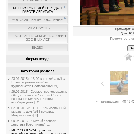
ОБРАТНАЯ СВЯЗЬ
МНЕНИЯ ЖИТЕЛЕЙ ГОРОДА О
РАБОТЕ ДЕПУТАТА
МОООСВИ "НАШЕ ПОКОЛЕНИЕ"
НАША ПАМЯТЬ
Просмотров
: 8
Дата
: 12.
ГЕРОИ НАШЕЙ СЕМЬИ - ИСТОРИЯ
Просмотреть ф
ВОЕННЫХ ЛЕТ
ВИДЕО
Форма входа
Категории раздела
23.01.2015 г. 13-00 кафе «Усадьба» -
Благотворительный бал
журналистов Подмосковья
[20]
29.01.2015 - Совместное совещание
Общественного Совета и Совета
ветеранов МУ МВД России
« Предыдущая
|
40
41
4
«Люберецкое»
[12]
02.04.2015 г. 11-00 – Комиссионный
выезд на дом №54 по улице
Митрофанова
[11]
09.04.2015 - "Чистый четверг
депутата Крестинина"
[91]
МОУ СОШ №24, вручение
юбилейных медалей "70 лет Победы