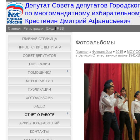
Депутат Совета депутатов Городско
по многомандатному избирательном
Крестинин Дмитрий Афанасьевич
Главная
|
Регистрация
|
Вход
|
RSS
ГЛАВНАЯ СТРАНИЦА
Фотоальбомы
ПРИВЕТСТВИЕ ДЕПУТАТА
Главная
»
Фотоальбом
»
2015
»
МОУ СО
в Великой Отечественной войне 1941-194
СОВЕТ ДЕПУТАТОВ
БИОГРАФИЯ
ПОМОЩНИКИ
МЕРОПРИЯТИЯ
ПУБЛИКАЦИИ
ФОТОАЛЬБОМЫ
ВИДЕО
ОТЧЕТ О РАБОТЕ
АРХИВ ПОЗДРАВЛЕНИЙ
КОНТАКТЫ