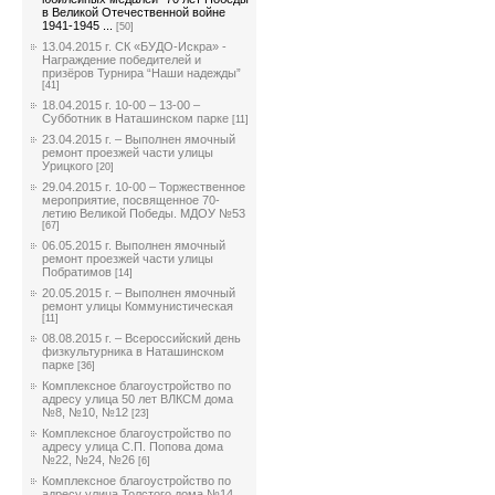
в Великой Отечественной войне
1941-1945 ...
[50]
13.04.2015 г. СК «БУДО-Искра» -
Награждение победителей и
призёров Турнира “Наши надежды”
[41]
18.04.2015 г. 10-00 – 13-00 –
Субботник в Наташинском парке
[11]
23.04.2015 г. – Выполнен ямочный
ремонт проезжей части улицы
Урицкого
[20]
29.04.2015 г. 10-00 – Торжественное
мероприятие, посвященное 70-
летию Великой Победы. МДОУ №53
[67]
06.05.2015 г. Выполнен ямочный
ремонт проезжей части улицы
Побратимов
[14]
20.05.2015 г. – Выполнен ямочный
ремонт улицы Коммунистическая
[11]
08.08.2015 г. – Всероссийский день
физкультурника в Наташинском
парке
[36]
Комплексное благоустройство по
адресу улица 50 лет ВЛКСМ дома
№8, №10, №12
[23]
Комплексное благоустройство по
адресу улица С.П. Попова дома
№22, №24, №26
[6]
Комплексное благоустройство по
адресу улица Толстого дома №14