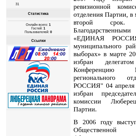
31
ревизионной комис
отделения Партии, в 
Статистика
второй срок. 
Онлайн всего:
1
Гостей:
1
Благодарственн
Пользователей:
0
«ЕДИНАЯ РОССИЯ
Ссылки
муниципального рай
выборах» в марте 20
избран делегат
Конференцию Мо
регионального 
РОССИЯ" 04 апреля 
избран председат
комиссии Люберец
Партии.
В 2006 году высту
Общественной о