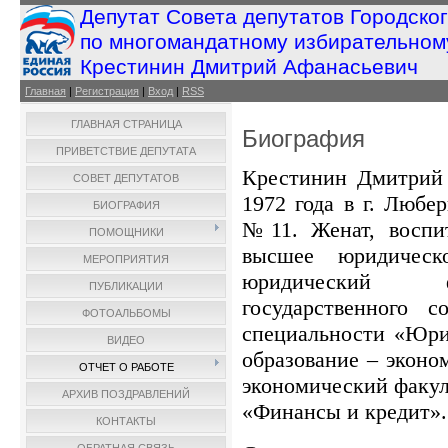
Депутат Совета депутатов Городско
по многомандатному избирательном
Крестинин Дмитрий Афанасьевич
Главная
|
Регистрация
|
Вход
|
RSS
ГЛАВНАЯ СТРАНИЦА
Биография
ПРИВЕТСТВИЕ ДЕПУТАТА
Крестинин Дмитрий 
СОВЕТ ДЕПУТАТОВ
1972 года в г. Люб
БИОГРАФИЯ
№11. Женат, воспи
ПОМОЩНИКИ
высшее юридическ
МЕРОПРИЯТИЯ
юридический ф
ПУБЛИКАЦИИ
государственного с
ФОТОАЛЬБОМЫ
специальности «Юри
ВИДЕО
образование – эконо
ОТЧЕТ О РАБОТЕ
экономический факу
АРХИВ ПОЗДРАВЛЕНИЙ
«Финансы и кредит».
КОНТАКТЫ