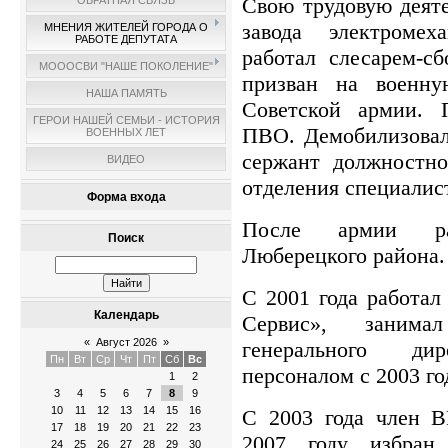
Свою трудовую деяте
ОБРАТНАЯ СВЯЗЬ
завода электромех
МНЕНИЯ ЖИТЕЛЕЙ ГОРОДА О
РАБОТЕ ДЕПУТАТА
работал слесарем-с
МОООСВИ "НАШЕ ПОКОЛЕНИЕ"
призван на военн
НАША ПАМЯТЬ
Советской армии. 
ГЕРОИ НАШЕЙ СЕМЬИ - ИСТОРИЯ
ПВО. Демобилизовал
ВОЕННЫХ ЛЕТ
сержант должностн
ВИДЕО
отделения специалис
Форма входа
После армии ра
Поиск
Люберецкого района.
С 2001 года работа
Календарь
Сервис», занима
«
Август 2026
»
генерального д
Пн
Вт
Ср
Чт
Пт
Сб
Вс
персоналом с 2003 го
1
2
3
4
5
6
7
8
9
10
11
12
13
14
15
16
С 2003 года член
17
18
19
20
21
22
23
2007 году избран 
24
25
26
27
28
29
30