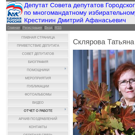
Депутат Совета депутатов Городско
по многомандатному избирательном
Крестинин Дмитрий Афанасьевич
Главная
|
Регистрация
|
Вход
|
RSS
ГЛАВНАЯ СТРАНИЦА
Склярова Татьяна
ПРИВЕТСТВИЕ ДЕПУТАТА
СОВЕТ ДЕПУТАТОВ
БИОГРАФИЯ
ПОМОЩНИКИ
МЕРОПРИЯТИЯ
ПУБЛИКАЦИИ
ФОТОАЛЬБОМЫ
ВИДЕО
ОТЧЕТ О РАБОТЕ
АРХИВ ПОЗДРАВЛЕНИЙ
КОНТАКТЫ