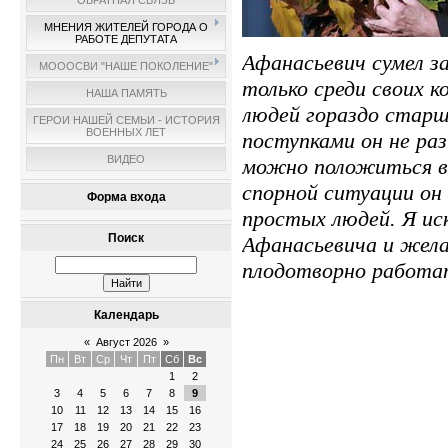
ОБРАТНАЯ СВЯЗЬ
МНЕНИЯ ЖИТЕЛЕЙ ГОРОДА О
РАБОТЕ ДЕПУТАТА
Афанасьевич сумел 
МОООСВИ "НАШЕ ПОКОЛЕНИЕ"
только среди своих ко
НАША ПАМЯТЬ
людей гораздо старш
ГЕРОИ НАШЕЙ СЕМЬИ - ИСТОРИЯ
ВОЕННЫХ ЛЕТ
поступками он не раз
ВИДЕО
можно положиться в
спорной ситуации он
Форма входа
простых людей. Я и
Поиск
Афанасьевича и жела
плодотворно работат
Календарь
«
Август 2026
»
Пн
Вт
Ср
Чт
Пт
Сб
Вс
1
2
3
4
5
6
7
8
9
10
11
12
13
14
15
16
17
18
19
20
21
22
23
24
25
26
27
28
29
30