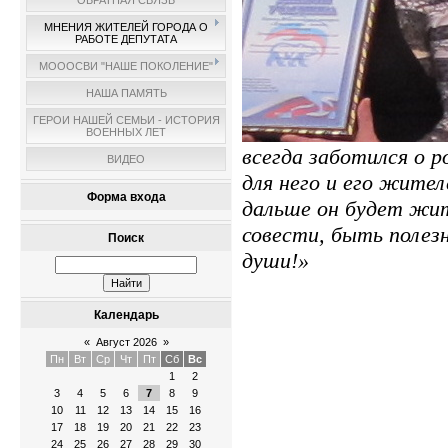
ОБРАТНАЯ СВЯЗЬ
МНЕНИЯ ЖИТЕЛЕЙ ГОРОДА О
РАБОТЕ ДЕПУТАТА
МОООСВИ "НАШЕ ПОКОЛЕНИЕ"
НАША ПАМЯТЬ
ГЕРОИ НАШЕЙ СЕМЬИ - ИСТОРИЯ
ВОЕННЫХ ЛЕТ
всегда заботился о 
ВИДЕО
для него и его жител
Форма входа
дальше он будет жит
совести, быть полез
Поиск
души!»
Календарь
«
Август 2026
»
Пн
Вт
Ср
Чт
Пт
Сб
Вс
1
2
3
4
5
6
7
8
9
10
11
12
13
14
15
16
17
18
19
20
21
22
23
24
25
26
27
28
29
30