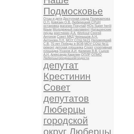
Наше
Подмосковье
Отцы и дети
Доступная среда
Поликарпова
О.П.
Ковязин О.В.
Люберецкий СРЦН
остановка
магазин Покупай
HQs Super herói
Крым
Молодежный парламент
Наташинские
пруды
крестинин
Д.А.
Workout
Сергей
Антонов
Совет МКД
Чернышов А.Н.
Антонова Л.Н.
МОУ СОШ №21
Непомнящий
С.В.
70 лет Победы в ВОВ
МОУ СОШ №11
ремонт
детская площадка
Спорт
спортивная
площадка
Уханов А.И.
Калинин В.В.
Сыров
А.Н.
Александр Карелин
ОПЛР
ОПМО
Люберцыгороднашейгордости
депутат
Крестинин
Совет
депутатов
Люберцы
городской
округ Люберцы