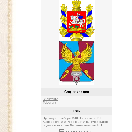
Соц. закладки
ВКонтакте
Telegram
Тэги
Президент
выборы
WKF
Назарьева И.Г.
Капраненко А.А.
Воробьев А.Ю.
губернатор
подмосковье
Лев Лещенко
Алешин А.Н.