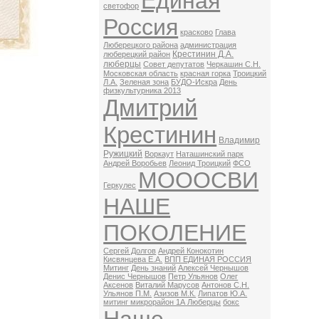
Единая
светофор
Россия
красково
Глава
Люберецкого района
администрация
Крестинин Д.А.
люберецкий район
люберцы
Совет депутатов
Черкашин С.Н.
Московская область
красная горка
Троицкий
Л.А.
Зеленая зона
БУДО-Искра
День
физкультурника 2013
Дмитрий
Крестинин
Владимир
Ружицкий
Воркаут
Наташинский парк
Андрей Воробьев
Леонид Троицкий
ФСО
МОООСВИ
Геркулес
НАШЕ
ПОКОЛЕНИЕ
Сергей Долгов
Андрей Конокотин
Кисвянцева Е.А.
ВПП ЕДИНАЯ РОССИЯ
Митинг
День знаний
Алексей Чернышов
Денис Чернышов
Петр Ульянов
Олег
Аксенов
Виталий Марусов
Антонов С.Н.
Ульянов П.М.
Азизов М.К.
Липатов Ю.А.
митинг микрорайон 1А Люберцы
бокс