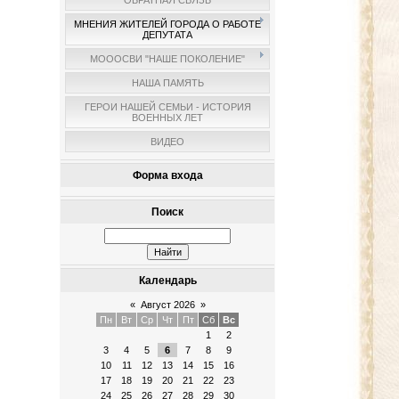
ОБРАТНАЯ СВЯЗЬ
МНЕНИЯ ЖИТЕЛЕЙ ГОРОДА О РАБОТЕ
ДЕПУТАТА
МОООСВИ "НАШЕ ПОКОЛЕНИЕ"
НАША ПАМЯТЬ
ГЕРОИ НАШЕЙ СЕМЬИ - ИСТОРИЯ
ВОЕННЫХ ЛЕТ
ВИДЕО
Форма входа
Поиск
Календарь
«
Август 2026
»
Пн
Вт
Ср
Чт
Пт
Сб
Вс
1
2
3
4
5
6
7
8
9
10
11
12
13
14
15
16
17
18
19
20
21
22
23
24
25
26
27
28
29
30