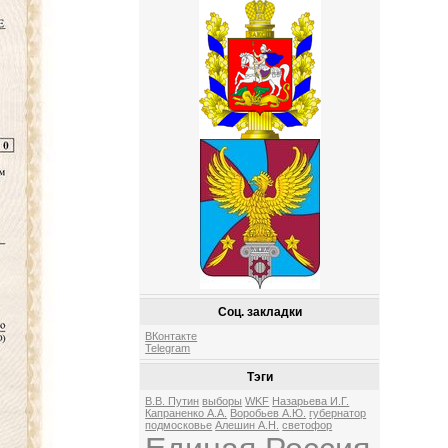
Соц. закладки
ВКонтакте
Telegram
Тэги
В.В. Путин
выборы
WKF
Назарьева И.Г.
Капраненко А.А.
Воробьев А.Ю.
губернатор
подмосковье
Алешин А.Н.
светофор