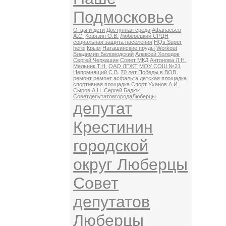
Подмосковье
Отцы и дети
Доступная среда
Афанасьев
А.С.
Ковязин О.В.
Люберецкий СРЦН
социальная защита населения
HQs Super
herói
Крым
Наташинские пруды
Workout
Владимир Беловодский
Алексей Холодов
Сергей Черкашин
Совет МКД
Антонова Л.Н.
Мельник Т.Н.
ОАО ЛГЖТ
МОУ СОШ №21
Непомнящий С.В.
70 лет Победы в ВОВ
ремонт
ремонт асфальта
детская площадка
спортивная площадка
Спорт
Уханов А.И.
Сыров А.Н.
Сергей Бадюк
СоветдепутатовгородаЛюберцы
депутат
Крестинин
городской
округ Люберцы
Совет
депутатов
Люберцы