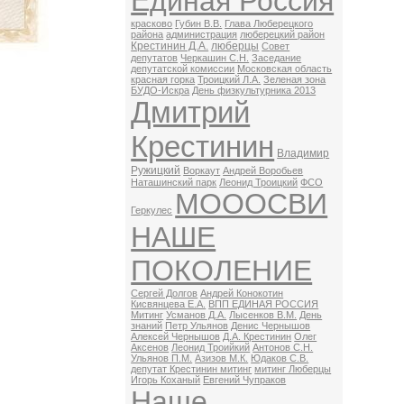
Единая Россия
красково
Губин В.В.
Глава Люберецкого
района
администрация
люберецкий район
Крестинин Д.А.
люберцы
Совет
депутатов
Черкашин С.Н.
Заседание
депутатской комиссии
Московская область
красная горка
Троицкий Л.А.
Зеленая зона
БУДО-Искра
День физкультурника 2013
Дмитрий
Крестинин
Владимир
Ружицкий
Воркаут
Андрей Воробьев
Наташинский парк
Леонид Троицкий
ФСО
МОООСВИ
Геркулес
НАШЕ
ПОКОЛЕНИЕ
Сергей Долгов
Андрей Конокотин
Кисвянцева Е.А.
ВПП ЕДИНАЯ РОССИЯ
Митинг
Усманов Д.А.
Лысенков В.М.
День
знаний
Петр Ульянов
Денис Чернышов
Алексей Чернышов
Д.А. Крестинин
Олег
Аксенов
Леонид Троийкий
Антонов С.Н.
Ульянов П.М.
Азизов М.К.
Юдаков С.В.
депутат Крестинин митинг
митинг Люберцы
Игорь Коханый
Евгений Чупраков
Наше