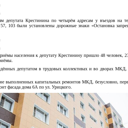
ь
ь
м депутата Крестинина по четырём адресам у въездов на т
 57, 103 были установлены дорожные знаки «Остановка запре
ь
ь
приёмы населения к депутату Крестинину пришло 48 человек, 2
риёмы.
едённых депутатом в трудовых коллективах и во дворах МКД,
чне выполненных капитальных ремонтов МКД, безусловно, перв
нт фасада дома 6А по ул. Урицкого.