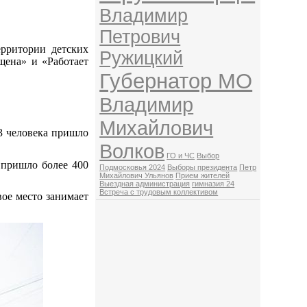
Владимир
Петрович
ерритории детских
Ружицкий
щена» и «Работает
Губернатор МО
Владимир
Михайлович
3 человека пришло
Волков
ГО и ЧС
Выбор
 пришло более 400
Подмосковья 2024
Выборы президента
Петр
Михайлович Ульянов
Прием жителей
Выездная администрация
гимназия 24
Встреча с трудовым коллективом
ое место занимает