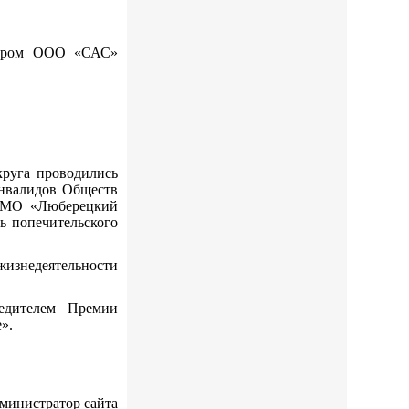
ктором ООО «САС»
уга проводились
инвалидов Обществ
 МО «Люберецкий
ь попечительского
изнедеятельности
едителем Премии
».
сайта