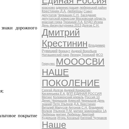
Единая Россия
красково
администрация
люберецкий район
Крестинин Д.А.
люберцы
Совет
депутатов
Черкашин С.Н.
Заседание
депутатской комиссии
Московская область
красная горка
Троицкий Л.А.
БУДО-Искра
День физкультурника 2013
Долгов С.Н.
 знаки дорожного
Дмитрий
Крестинин
Владимир
Ружицкий
Воркаут
Андрей Воробьев
Наташинский парк
Леонид Троицкий
ФСО
МОООСВИ
Геркулес
НАШЕ
ПОКОЛЕНИЕ
я;
Сергей Долгов
Андрей Конокотин
Кисвянцева Е.А.
ВПП ЕДИНАЯ РОССИЯ
Митинг
Коломенский кремль
Россия 10
Денис Чернышов
Алексей Чернышов
День
знаний
Петр Ульянов
Д.А. Крестинин
Виталий Марусов
Антонов С.Н.
Владимир
Волков
Ульянов П.М.
митинг микрорайон 1А
Люберцы
митинг Люберцы
Дмитрий
альтовое покрытие
Кудряшов
Игорь Коханый
Евгений Чупраков
Наше