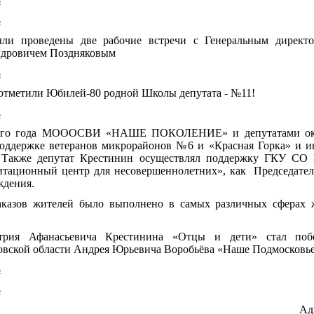
ь
ыли проведены две рабочие встречи с Генеральным дире
ндровичем Поздняковым
ь
 отметили Юбилей-80 родной Школы депутата - №11!
ь
всего года МОООСВИ «НАШЕ ПОКОЛЕНИЕ» и депутатами окр
оддержке ветеранов микрорайонов №6 и «Красная Горка» и 
акже депутат Крестинин осуществлял поддержку ГКУ СО
итационный центр для несовершеннолетних», как Председател
ждения.
аказов жителей было выполнено в самых различных сферах ж
трия Афанасьевича Крестинина «Отцы и дети» стал поб
овской области Андрея Юрьевича Воробьёва «Наше Подмосковье
ь
ь
Администратор 