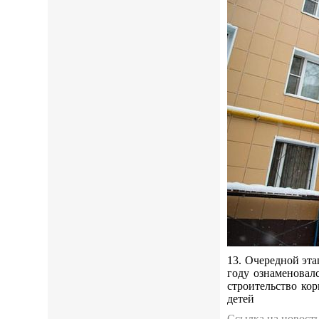
13. Очередной эт
году ознаменовал
строительство ко
детей
Ссылка на новост