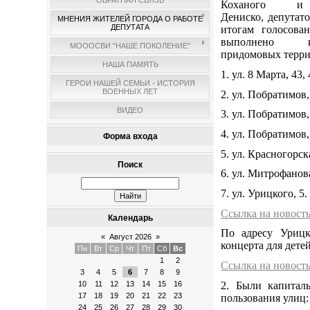
ОБРАТНАЯ СВЯЗЬ
Коханого и
Дениско, депутато
МНЕНИЯ ЖИТЕЛЕЙ ГОРОДА О РАБОТЕ
ДЕПУТАТА
итогам голосова
выполнено ко
МОООСВИ "НАШЕ ПОКОЛЕНИЕ"
придомовых терри
НАША ПАМЯТЬ
1. ул. 8 Марта, 43,
ГЕРОИ НАШЕЙ СЕМЬИ - ИСТОРИЯ
ВОЕННЫХ ЛЕТ
2. ул. Побратимов,
ВИДЕО
3. ул. Побратимов,
4. ул. Побратимов,
Форма входа
5. ул. Красногорск
Поиск
6. ул. Митрофанова
7. ул. Урицкого, 5.
Ссылка на новост
Календарь
По адресу Урицк
«
Август 2026
»
концерта для дете
Пн
Вт
Ср
Чт
Пт
Сб
Вс
1
2
Ссылка на новост
3
4
5
6
7
8
9
2. Были капитал
10
11
12
13
14
15
16
17
18
19
20
21
22
23
пользования улиц:
24
25
26
27
28
29
30