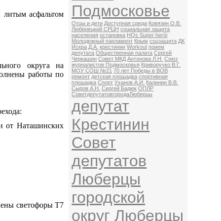
Подмосковье
ы литым асфальтом
Отцы и дети
Доступная среда
Ковязин О.В.
Люберецкий СРЦН
социальная защита
населения
остановка
HQs Super herói
Молодежный парламент
Крым
соцзащита
ДК
Искра
Д.А.
крестинин
Workout
прием
депутата
Общественная палата
Сергей
Черкашин
Совет МКД
Антонова Л.Н.
Союз
ьного округа на
журналистов Подмосковья
Криворучко В.Г.
МОУ СОШ №21
70 лет Победы в ВОВ
полнены работы по
ремонт
детская площадка
спортивная
площадка
Спорт
Уханов А.И.
Калинин В.В.
Сыров А.Н.
Сергей Бадюк
ОПЛР
СоветдепутатовгородаЛюберцы
депутат
ехода:
Крестинин
ти от Наташинских
Совет
депутатов
Люберцы
городской
лены светофоры Т7
округ Люберцы