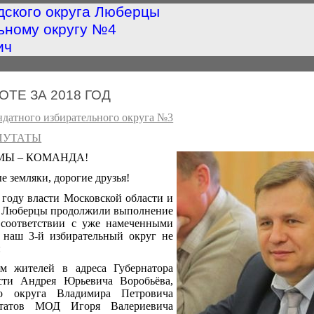
дского округа Люберцы
ьному округу №4
ич
ОТЕ ЗА 2018 ГОД
датного избирательного округа №3
ПУТАТЫ
МЫ – КОМАНДА!
 земляки, дорогие друзья!
году власти Московской области и
а Люберцы продолжили выполнение
 соответствии с уже намеченными
 наш 3-й избирательный округ не
:
м жителей в адреса Губернатора
сти Андрея Юрьевича Воробьёва,
го округа Владимира Петровича
утатов МОД Игоря Валериевича