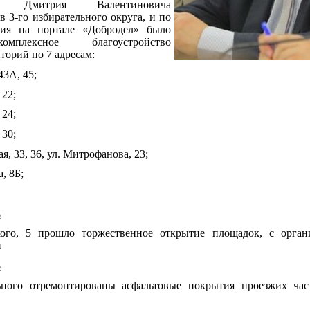
 Дмитрия Валентиновича
в 3-го избирательного округа, и по
ния на портале «Добродел» было
мплексное благоустройство
торий по 7 адресам:
 43А, 45;
 22;
 24;
 30;
ая, 33, 36, ул. Митрофанова, 23;
, 8Б;
ь
ого, 5 прошло торжественное открытие площадок, с орган
й
ь
ьного отремонтированы асфальтовые покрытия проезжих час