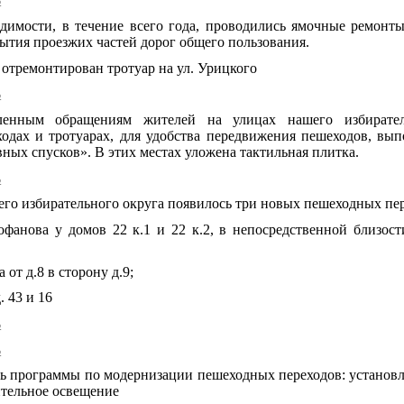
одимости, в течение всего года, проводились ямочные ремонт
ытия проезжих частей дорог общего пользования.
 отремонтирован тротуар на ул. Урицкого
ь
ленным обращениям жителей на улицах нашего избирател
одах и тротуарах, для удобства передвижения пешеходов, вы
ных спусков». В этих местах уложена тактильная плитка.
ь
его избирательного округа появилось три новых пешеходных пер
офанова у домов 22 к.1 и 22 к.2, в непосредственной близос
 от д.8 в сторону д.9;
д. 43 и 16
ь
ь
ть программы по модернизации пешеходных переходов: установ
ительное освещение