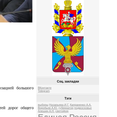
Соц. закладки
изацией большого
ВКонтакте
Telegram
Тэги
выборы
Назарьева И.Г.
Капраненко А.А.
тей дорог общего
Воробьев А.Ю.
губернатор
подмосковье
Алешин А.Н.
светофор