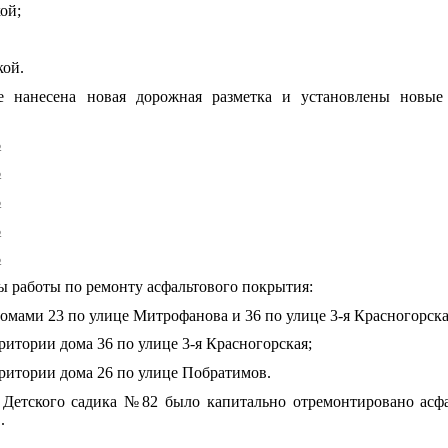
ой;
кой.
е нанесена новая дорожная разметка и установлены новые
ь
ь
ь
ь
ь
ы работы по ремонту асфальтового покрытия:
домами 23 по улице Митрофанова и 36 по улице 3-я Красногорска
ритории дома 36 по улице 3-я Красногорская;
ритории дома 26 по улице Побратимов.
 Детского садика №82 было капитально отремонтировано асф
.
ь