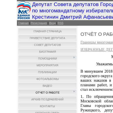
Депутат Совета депутатов Горо
по многомандатному избирател
Крестинин Дмитрий Афанасьев
Главная
|
Регистрация
|
Вход
|
RSS
ГЛАВНАЯ СТРАНИЦА
ОТЧЁТ О РАБ
ПРИВЕТСТВИЕ ДЕПУТАТА
Границы многоман
СОВЕТ ДЕПУТАТОВ
ИЗБРАННЫЕ ДЕ
БИОГРАФИЯ
ПОМОЩНИКИ
Уважаемые
МЕРОПРИЯТИЯ
В минувшем 2018 
ПУБЛИКАЦИИ
городского округ
ФОТОАЛЬБОМЫ
ваших наказов в
планами работ, и
ВИДЕО
стал исключением
ОТЧЕТ О РАБОТЕ
1. По обращения
АРХИВ ПОЗДРАВЛЕНИЙ
Московской обла
Главы городско
КОНТАКТЫ
Ружицкого, деп