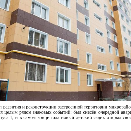
ап развития и реконструкции застроенной территории микрорай
ся целым рядом знаковых событий: был снесён очередной авар
рпуса 1, и в самом конце года новый детский садик открыл св
ь