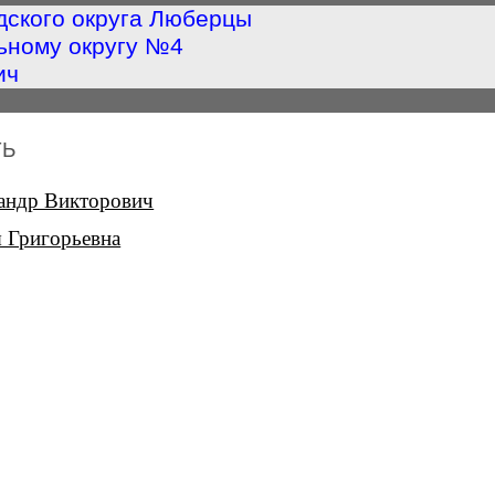
дского округа Люберцы
ьному округу №4
ич
ТЬ
сандр Викторович
 Григорьевна