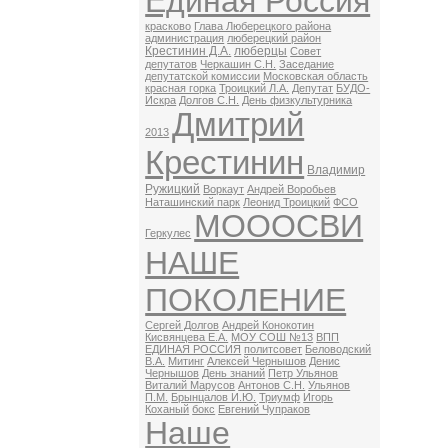
Единая Россия
красково
Глава Люберецкого района
администрация
люберецкий район
Крестинин Д.А.
люберцы
Совет
депутатов
Черкашин С.Н.
Заседание
депутатской комиссии
Московская область
красная горка
Троицкий Л.А.
Депутат
БУДО-
Искра
Долгов С.Н.
День физкультурника
Дмитрий
2013
Крестинин
Владимир
Ружицкий
Воркаут
Андрей Воробьев
Наташинский парк
Леонид Троицкий
ФСО
МОООСВИ
Геркулес
НАШЕ
ПОКОЛЕНИЕ
Сергей Долгов
Андрей Конокотин
Кисвянцева Е.А.
МОУ СОШ №13
ВПП
ЕДИНАЯ РОССИЯ
политсовет
Беловодский
В.А.
Митинг
Алексей Чернышов
Денис
Чернышов
День знаний
Петр Ульянов
Виталий Марусов
Антонов С.Н.
Ульянов
П.М.
Брынцалов И.Ю.
Триумф
Игорь
Коханый
бокс
Евгений Чупраков
Наше