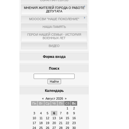
ОБРАТНАЯ СВЯЗЬ
МНЕНИЯ ЖИТЕЛЕЙ ГОРОДА О РАБОТЕ
ДЕПУТАТА
МОООСВИ "НАШЕ ПОКОЛЕНИЕ"
НАША ПАМЯТЬ
ГЕРОИ НАШЕЙ СЕМЬИ - ИСТОРИЯ
ВОЕННЫХ ЛЕТ
ВИДЕО
Форма входа
Поиск
Календарь
«
Август 2026
»
Пн
Вт
Ср
Чт
Пт
Сб
Вс
1
2
3
4
5
6
7
8
9
10
11
12
13
14
15
16
17
18
19
20
21
22
23
24
25
26
27
28
29
30