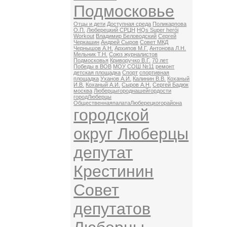
Подмосковье
Отцы и дети
Доступная среда
Поликарпова
О.П.
Люберецкий СРЦН
HQs Super herói
Workout
Владимир Беловодский
Сергей
Черкашин
Андрей Сыров
Совет МКД
Чернышов А.Н.
Архипов М.Г.
Антонова Л.Н.
Мельник Т.Н.
Союз журналистов
Подмосковья
Криворучко В.Г.
70 лет
Победы в ВОВ
МОУ СОШ №11
ремонт
детская площадка
Спорт
спортивная
площадка
Уханов А.И.
Калинин В.В.
Коханый
И.В.
Коханый А.И.
Сыров А.Н.
Сергей Бадюк
москва
Люберцыгороднашейгордости
городЛюберцы
ОбщественнаяпалатаЛюберецкогорайона
городской
округ Люберцы
депутат
Крестинин
Совет
депутатов