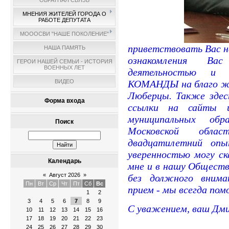
ОБРАТНАЯ СВЯЗЬ
МНЕНИЯ ЖИТЕЛЕЙ ГОРОДА О
РАБОТЕ ДЕПУТАТА
МОООСВИ "НАШЕ ПОКОЛЕНИЕ"
приветствовать Вас н
НАША ПАМЯТЬ
ознакомления В
ГЕРОИ НАШЕЙ СЕМЬИ - ИСТОРИЯ
ВОЕННЫХ ЛЕТ
деятельностью и
ВИДЕО
КОМАНДЫ на благо жи
Люберцы. Также здес
Форма входа
ссылки на сайты 
муниципальных обр
Поиск
Московской обл
двадцатилетний оп
уверенностью могу ск
Календарь
мне и в нашу Общест
«
Август 2026
»
без должного внима
Пн
Вт
Ср
Чт
Пт
Сб
Вс
прием - мы всегда по
1
2
3
4
5
6
7
8
9
С уважением, ваш Дм
10
11
12
13
14
15
16
17
18
19
20
21
22
23
24
25
26
27
28
29
30