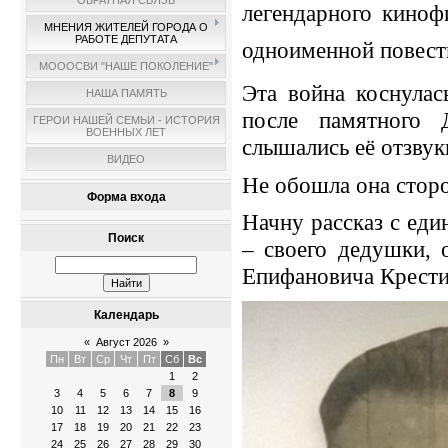
ОБРАТНАЯ СВЯЗЬ
легендарного киноф
МНЕНИЯ ЖИТЕЛЕЙ ГОРОДА О
РАБОТЕ ДЕПУТАТА
одноименной повест
МОООСВИ "НАШЕ ПОКОЛЕНИЕ"
Эта война коснулас
НАША ПАМЯТЬ
после памятного 
ГЕРОИ НАШЕЙ СЕМЬИ - ИСТОРИЯ
ВОЕННЫХ ЛЕТ
слышались её отзвук
ВИДЕО
Не обошла она сто
Форма входа
Начну рассказ с еди
Поиск
– своего дедушки, 
Епифановича Крести
Календарь
«
Август 2026
»
Пн
Вт
Ср
Чт
Пт
Сб
Вс
1
2
3
4
5
6
7
8
9
10
11
12
13
14
15
16
17
18
19
20
21
22
23
24
25
26
27
28
29
30