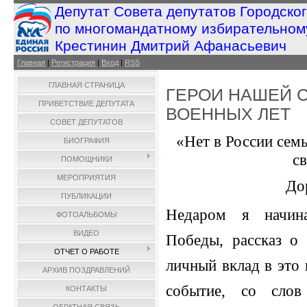
Депутат Совета депутатов Городско
по многомандатному избирательном
Крестинин Дмитрий Афанасьевич
Главная
|
Регистрация
|
Вход
|
RSS
ГЛАВНАЯ СТРАНИЦА
ГЕРОИ НАШЕЙ С
ПРИВЕТСТВИЕ ДЕПУТАТА
ВОЕННЫХ ЛЕТ
СОВЕТ ДЕПУТАТОВ
«Нет в России семь
БИОГРАФИЯ
с
ПОМОЩНИКИ
МЕРОПРИЯТИЯ
До
ПУБЛИКАЦИИ
Недаром я начин
ФОТОАЛЬБОМЫ
ВИДЕО
Победы, рассказ о
ОТЧЕТ О РАБОТЕ
личный вклад в это
АРХИВ ПОЗДРАВЛЕНИЙ
событие, со слов
КОНТАКТЫ