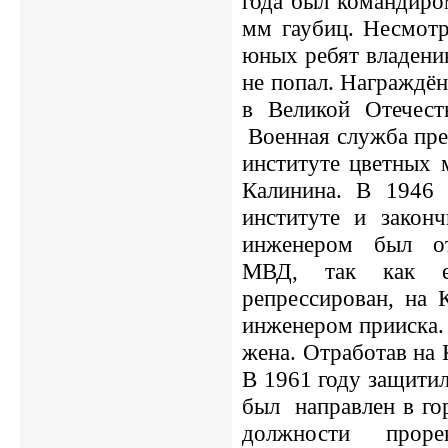
года был командиро
мм гаубиц. Несмотр
юных ребят владени
не попал. Награждё
в Великой Отечеств
Военная служба пре
институте цветных 
Калинина. В 1946 
институте и закон
инженером был от
МВД, так как е
репрессирован, на 
инженером прииска. 
жена. Отработав на 
В 1961 году защити
был направлен в го
должности прорек