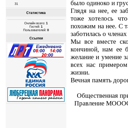
было одиноко и гру
31
Глядя на нее, ее з
Статистика
тоже хотелось что
Онлайн всего:
1
похожим на нее. С 
Гостей:
1
Пользователей:
0
заботилась о членах
Ссылки
Мы все вместе ск
кончиной, нам ее б
желание и умение з
всех нас примером
жизни.
Вечная память доро
Общественная при
Правление МОО