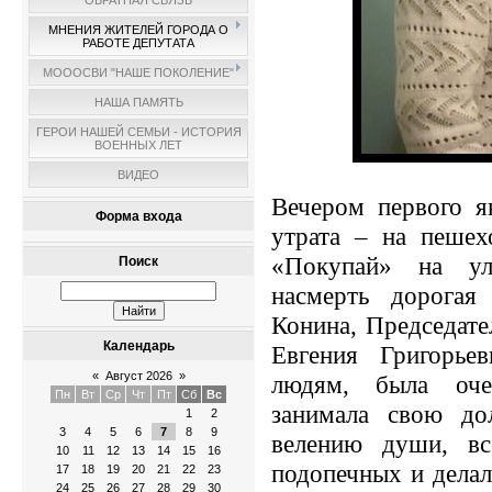
ОБРАТНАЯ СВЯЗЬ
МНЕНИЯ ЖИТЕЛЕЙ ГОРОДА О
РАБОТЕ ДЕПУТАТА
МОООСВИ "НАШЕ ПОКОЛЕНИЕ"
НАША ПАМЯТЬ
ГЕРОИ НАШЕЙ СЕМЬИ - ИСТОРИЯ
ВОЕННЫХ ЛЕТ
ВИДЕО
Вечером первого я
Форма входа
утрата – на пешех
«Покупай» на у
Поиск
насмерть дорогая
Конина, Председат
Календарь
Евгения Григорье
«
Август 2026
»
людям, была оче
Пн
Вт
Ср
Чт
Пт
Сб
Вс
занимала свою до
1
2
3
4
5
6
7
8
9
велению души, вс
10
11
12
13
14
15
16
подопечных и делал
17
18
19
20
21
22
23
24
25
26
27
28
29
30