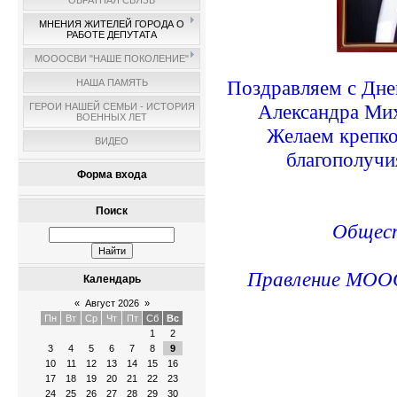
ОБРАТНАЯ СВЯЗЬ
МНЕНИЯ ЖИТЕЛЕЙ ГОРОДА О
РАБОТЕ ДЕПУТАТА
МОООСВИ "НАШЕ ПОКОЛЕНИЕ"
Поздравляем с Дне
НАША ПАМЯТЬ
Александра Ми
ГЕРОИ НАШЕЙ СЕМЬИ - ИСТОРИЯ
ВОЕННЫХ ЛЕТ
Желаем крепко
ВИДЕО
благополучия
Форма входа
Поиск
Общест
Правление МО
Календарь
«
Август 2026
»
Пн
Вт
Ср
Чт
Пт
Сб
Вс
1
2
3
4
5
6
7
8
9
10
11
12
13
14
15
16
17
18
19
20
21
22
23
24
25
26
27
28
29
30