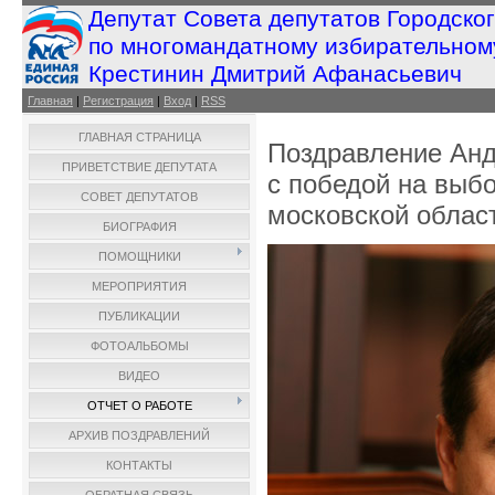
Депутат Совета депутатов Городско
по многомандатному избирательном
Крестинин Дмитрий Афанасьевич
Главная
|
Регистрация
|
Вход
|
RSS
ГЛАВНАЯ СТРАНИЦА
Поздравление Ан
ПРИВЕТСТВИЕ ДЕПУТАТА
с победой на выб
СОВЕТ ДЕПУТАТОВ
московской облас
БИОГРАФИЯ
ПОМОЩНИКИ
МЕРОПРИЯТИЯ
ПУБЛИКАЦИИ
ФОТОАЛЬБОМЫ
ВИДЕО
ОТЧЕТ О РАБОТЕ
АРХИВ ПОЗДРАВЛЕНИЙ
КОНТАКТЫ