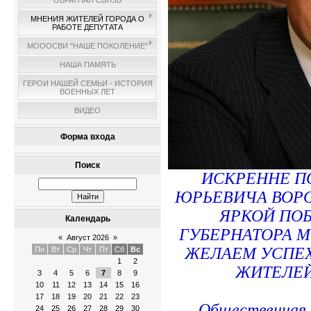
ОБРАТНАЯ СВЯЗЬ
МНЕНИЯ ЖИТЕЛЕЙ ГОРОДА О
РАБОТЕ ДЕПУТАТА
МОООСВИ "НАШЕ ПОКОЛЕНИЕ"
НАША ПАМЯТЬ
ГЕРОИ НАШЕЙ СЕМЬИ - ИСТОРИЯ
ВОЕННЫХ ЛЕТ
ВИДЕО
Форма входа
Поиск
ИСКРЕННЕ П
ЮРЬЕВИЧА ВОРО
ЯРКОЙ ПОБ
Календарь
ГУБЕРНАТОРА 
«
Август 2026
»
ЖЕЛАЕМ УСПЕХ
Пн
Вт
Ср
Чт
Пт
Сб
Вс
1
2
ЖИТЕЛЕЙ
3
4
5
6
7
8
9
10
11
12
13
14
15
16
17
18
19
20
21
22
23
Общественная 
24
25
26
27
28
29
30