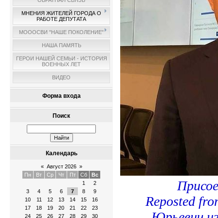
ОБРАТНАЯ СВЯЗЬ
МНЕНИЯ ЖИТЕЛЕЙ ГОРОДА О
РАБОТЕ ДЕПУТАТА
МОООСВИ "НАШЕ ПОКОЛЕНИЕ"
НАША ПАМЯТЬ
ГЕРОИ НАШЕЙ СЕМЬИ - ИСТОРИЯ
ВОЕННЫХ ЛЕТ
ВИДЕО
Форма входа
Поиск
Календарь
«
Август 2026
»
Пн
Вт
Ср
Чт
Пт
Сб
Вс
Присое
1
2
3
4
5
6
7
8
9
Reposted fr
10
11
12
13
14
15
16
17
18
19
20
21
22
23
Юрьевич и
24
25
26
27
28
29
30