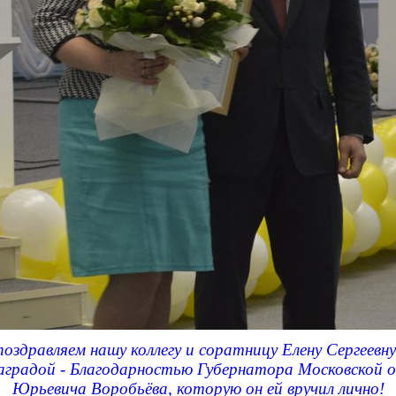
поздравляем нашу коллегу и соратницу Елену Сергеевну
аградой - Благодарностью Губернатора Московской 
Юрьевича Воробьёва, которую он ей вручил лично!