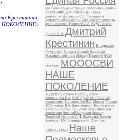
Единая Россия
!
красково
администрация
люберецкий район
Крестинин Д.А.
люберцы
Совет
та Крестинина,
депутатов
Черкашин С.Н.
Заседание
депутатской комиссии
Московская область
Е ПОКОЛЕНИЕ»
красная горка
Троицкий Л.А.
БУДО-Искра
Дмитрий
Долгов С.Н.
Крестинин
Владимир
Ружицкий
Воркаут
Андрей Воробьев
Наташинский парк
Леонид Троицкий
ФСО
МОООСВИ
Геркулес
НАШЕ
ПОКОЛЕНИЕ
Андрей Конокотин
Сергей Долгов
Кисвянцева Е.А.
ВПП ЕДИНАЯ РОССИЯ
политсовет
Беловодский В.А.
Митинг
Россия
10
Усманов Д.А.
День знаний
Петр Ульянов
Алексей Чернышов
Денис Чернышов
Д.А.
Крестинин
Виталий Марусов
Леонид
Троийкий
Антонов С.Н.
Владимир Волков
Ульянов П.М.
Брынцалов И.Ю.
митинг
Наше
Люберцы
бокс
Подмосковье