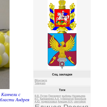
Соц. закладки
ВКонтакте
Telegram
Тэги
 Канчели с
В.В. Путин
Президент
выборы
Назарьева
области Андрея
И.Г.
Капраненко А.А.
губернатор
Воробьев
А.Ю.
подмосковье
Алешин А.Н.
светофор