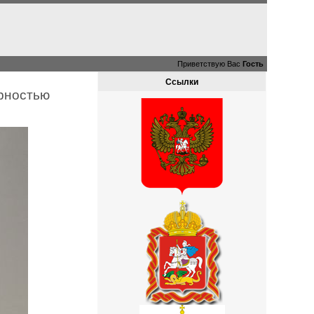
Приветствую Вас
Гость
Ссылки
арностью