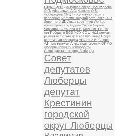
Отцы и дети
Доступная среда
Поликарпова
О.П.
Афанасьев А.С.
Ковязин О.В.
Люберецкий СРЦН
социальная защита
населения
магазин Покупай
остановка
HQs
Super herói
ДК Искра
крестинин
Workout
прием депутата
Андрей Сыров
Сергей
Черкашин
Антонова Л.Н.
Мельник Т.Н.
70
лет Победы в ВОВ
МОУ СОШ №11
ремонт
ремонт асфальта
детская площадка
Спорт
спортивная площадка
Уханов А.И.
Сыров
А.Н.
ростелеком
Александр Карелин
ОПМО
Люберцыгороднашейгордости
СоветдепутатовгородаЛюберцы
Совет
депутатов
Люберцы
депутат
Крестинин
городской
округ Люберцы
Владимир