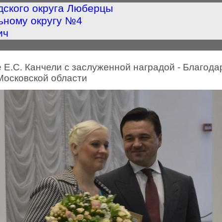
дского округа Люберцы
ьному округу №4
ич
 Е.С. Канчели с заслуженной наградой - Благод
Московской области