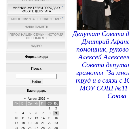
ОБРАТНАЯ СВЯЗЬ
МНЕНИЯ ЖИТЕЛЕЙ ГОРОДА О
РАБОТЕ ДЕПУТАТА
МОООСВИ "НАШЕ ПОКОЛЕНИЕ"
НАША ПАМЯТЬ
Депутат Совета д
ГЕРОИ НАШЕЙ СЕМЬИ - ИСТОРИЯ
ВОЕННЫХ ЛЕТ
Дмитрий Афана
ВИДЕО
помощник, руков
Алексей Алексее
Форма входа
Совета депута
Поиск
грамоты "За мно
труд и в связи с
МОУ СОШ №11 и
Календарь
Союза 
«
Август 2026
»
Пн
Вт
Ср
Чт
Пт
Сб
Вс
1
2
3
4
5
6
7
8
9
10
11
12
13
14
15
16
17
18
19
20
21
22
23
24
25
26
27
28
29
30