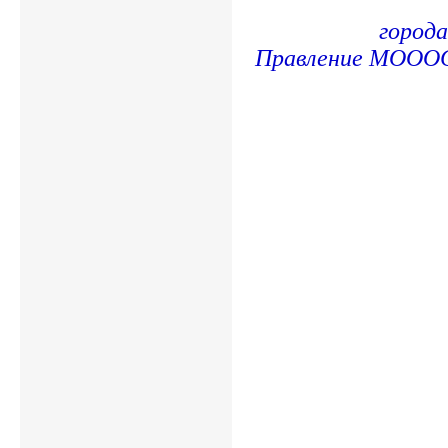
город
Правление МОО