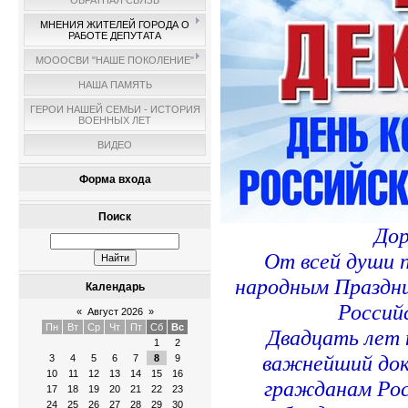
ОБРАТНАЯ СВЯЗЬ
МНЕНИЯ ЖИТЕЛЕЙ ГОРОДА О
РАБОТЕ ДЕПУТАТА
МОООСВИ "НАШЕ ПОКОЛЕНИЕ"
НАША ПАМЯТЬ
ГЕРОИ НАШЕЙ СЕМЬИ - ИСТОРИЯ
ВОЕННЫХ ЛЕТ
ВИДЕО
Форма входа
Поиск
Дор
От всей души п
народным Праздни
Календарь
Россий
«
Август 2026
»
Пн
Вт
Ср
Чт
Пт
Сб
Вс
Двадцать лет 
1
2
важнейший до
3
4
5
6
7
8
9
10
11
12
13
14
15
16
гражданам Росс
17
18
19
20
21
22
23
24
25
26
27
28
29
30