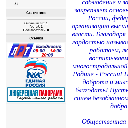
соблюдение и 
31
закрепляет основ
Статистика
России, феде
Онлайн всего:
1
организацию высши
Гостей:
1
Пользователей:
0
власти. Благодаря
Ссылки
гордостью называе
работаем, л
воспитываем 
многострадальной,
Родине - России! 
доброта и мило
благодать! Пусть
синем безоблачном
добра
Общественная 