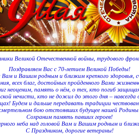
тники Великой Отечественной войны, трудового фрон
Поздравляем Вас с 70-летием Великой Победы!
 Вам и Вашим родным и близким крепкого здоровья, с
ния, всех благ, достойных пройденного Вами жизненн
иг неоценим, память о нём, о тех, кто погиб защища
кой нечисти, кто не дожил до этого дня – навсегда 
цах! Будем и дальше передавать традиции чествовани
смертельном бою отстоявших будущее нашей Родины
Сохраним память павших героев!
рного неба над головой Вам и Вашим родным и близк
С Праздником, дорогие ветераны!