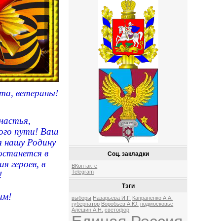
та, ветераны!
частья,
ого пути! Ваш
я нашу Родину
останется в
Соц. закладки
я героев, в
ВКонтакте
Telegram
!
Тэги
им!
выборы
Назарьева И.Г.
Капраненко А.А.
губернатор
Воробьев А.Ю.
подмосковье
Алешин А.Н.
светофор