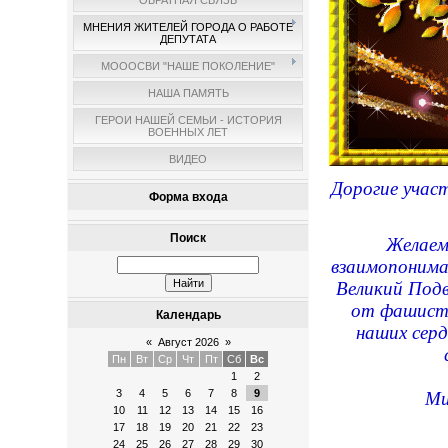
ОБРАТНАЯ СВЯЗЬ
МНЕНИЯ ЖИТЕЛЕЙ ГОРОДА О РАБОТЕ
ДЕПУТАТА
МОООСВИ "НАШЕ ПОКОЛЕНИЕ"
НАША ПАМЯТЬ
ГЕРОИ НАШЕЙ СЕМЬИ - ИСТОРИЯ
ВОЕННЫХ ЛЕТ
ВИДЕО
Дорогие учас
Форма входа
Поиск
Желаем
взаимопонима
Великий Подв
от фашистс
Календарь
наших серд
«
Август 2026
»
Пн
Вт
Ср
Чт
Пт
Сб
Вс
1
2
3
4
5
6
7
8
9
Ми
10
11
12
13
14
15
16
17
18
19
20
21
22
23
24
25
26
27
28
29
30