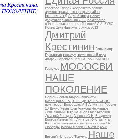
Единая Россия
та Крестинина,
красково
Глава Люберецкого района
Е ПОКОЛЕНИЕ"
администрация
люберецкий район
Крестинин Д.А.
люберцы
Совет
депутатов
Черкашин С.Н.
Московская
область
красная горка
Троицкий Л.А.
БУДО-
Искра
День физкультурника 2013
Дмитрий
Крестинин
Владимир
Ружицкий
Воркаут
Наташинский парк
Андрей Воробьев
Леонид Троицкий
ФСО
МОООСВИ
Геркулес
НАШЕ
ПОКОЛЕНИЕ
Сергей Долгов
Андрей Конокотин
Кисвянцева Е.А.
ВПП ЕДИНАЯ РОССИЯ
политсовет
Беловодский В.А.
Митинг
Россия
10
Денис Чернышов
Алексей Чернышов
День знаний
Петр Ульянов
Олег Аксенов
Дмитрий Звездов
Антонов С.Н.
Владимир
Волков
Азизов М.К.
Липатов Ю.А.
депутат
Крестинин митинг
митинг микрорайон 1А
Люберцы
жители Люберцы митинг
бокс
Наше
Евгений Чупраков
Триумф