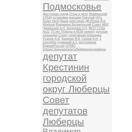
Подмосковье
Доступная среда
Отцы и дети
Люберецкий
СРЦН
остановка
магазин Покупай
HQs
Super herói
Крым
крестинин
ДК Искра
Д.А.
Workout
Владимир Беловодский
Совет МКД
Чернышов А.Н.
Антонова Л.Н.
МОУ СОШ
№21
70 лет Победы в ВОВ
ремонт
детская
площадка
Спорт
спортивная площадка
Уханов А.И.
Калинин В.В.
Сыров А.Н.
1
сентября
ружицкий в.п.
ростелеком
ЕдинаяРоссия
ОПМО
ОбщественнаяпалатаЛюберецкогорайона
депутат
Крестинин
городской
округ Люберцы
Совет
депутатов
Люберцы
Владимир