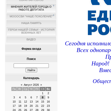
ОБРАТНАЯ СВЯЗЬ
МНЕНИЯ ЖИТЕЛЕЙ ГОРОДА О
РАБОТЕ ДЕПУТАТА
МОООСВИ "НАШЕ ПОКОЛЕНИЕ"
НАША ПАМЯТЬ
ГЕРОИ НАШЕЙ СЕМЬИ - ИСТОРИЯ
ВОЕННЫХ ЛЕТ
ВИДЕО
Сегодня исполнил
Всех однопар
Форма входа
П
Поиск
Народ!
Вмес
Календарь
Общест
«
Август 2026
»
Пн
Вт
Ср
Чт
Пт
Сб
Вс
1
2
3
4
5
6
7
8
9
10
11
12
13
14
15
16
17
18
19
20
21
22
23
24
25
26
27
28
29
30