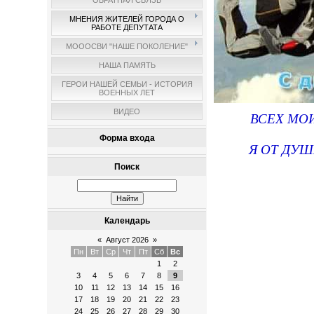
ОБРАТНАЯ СВЯЗЬ
МНЕНИЯ ЖИТЕЛЕЙ ГОРОДА О
РАБОТЕ ДЕПУТАТА
МОООСВИ "НАШЕ ПОКОЛЕНИЕ"
НАША ПАМЯТЬ
ГЕРОИ НАШЕЙ СЕМЬИ - ИСТОРИЯ
ВОЕННЫХ ЛЕТ
ВИДЕО
ВСЕХ МО
Форма входа
Я ОТ ДУ
Поиск
Календарь
«
Август 2026
»
Пн
Вт
Ср
Чт
Пт
Сб
Вс
1
2
3
4
5
6
7
8
9
10
11
12
13
14
15
16
17
18
19
20
21
22
23
24
25
26
27
28
29
30