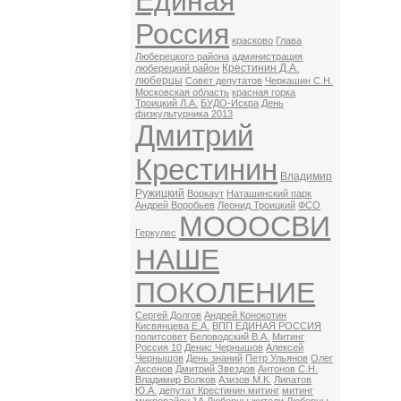
Единая
Россия
красково
Глава
Люберецкого района
администрация
Крестинин Д.А.
люберецкий район
люберцы
Совет депутатов
Черкашин С.Н.
Московская область
красная горка
Троицкий Л.А.
БУДО-Искра
День
физкультурника 2013
Дмитрий
Крестинин
Владимир
Ружицкий
Воркаут
Наташинский парк
Андрей Воробьев
Леонид Троицкий
ФСО
МОООСВИ
Геркулес
НАШЕ
ПОКОЛЕНИЕ
Сергей Долгов
Андрей Конокотин
Кисвянцева Е.А.
ВПП ЕДИНАЯ РОССИЯ
политсовет
Беловодский В.А.
Митинг
Россия 10
Денис Чернышов
Алексей
Чернышов
День знаний
Петр Ульянов
Олег
Аксенов
Дмитрий Звездов
Антонов С.Н.
Владимир Волков
Азизов М.К.
Липатов
Ю.А.
депутат Крестинин митинг
митинг