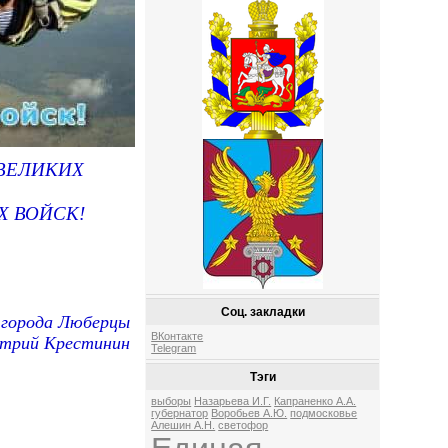
 ВЕЛИКИХ
Х ВОЙСК!
Соц. закладки
 города Люберцы
ВКонтакте
трий Крестинин
Telegram
Тэги
выборы
Назарьева И.Г.
Капраненко А.А.
губернатор
Воробьев А.Ю.
подмосковье
Алешин А.Н.
светофор