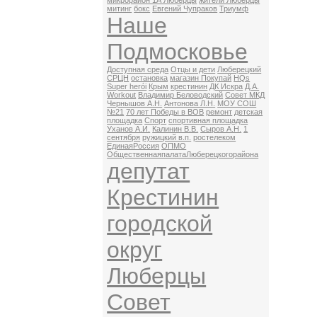
микрорайон 1А Люберцы
жители Люберцы
митинг
бокс
Евгений Чупраков
Триумф
Наше
Подмосковье
Доступная среда
Отцы и дети
Люберецкий
СРЦН
остановка
магазин Покупай
HQs
Super herói
Крым
крестинин
ДК Искра
Д.А.
Workout
Владимир Беловодский
Совет МКД
Чернышов А.Н.
Антонова Л.Н.
МОУ СОШ
№21
70 лет Победы в ВОВ
ремонт
детская
площадка
Спорт
спортивная площадка
Уханов А.И.
Калинин В.В.
Сыров А.Н.
1
сентября
ружицкий в.п.
ростелеком
ЕдинаяРоссия
ОПМО
ОбщественнаяпалатаЛюберецкогорайона
депутат
Крестинин
городской
округ
Люберцы
Совет