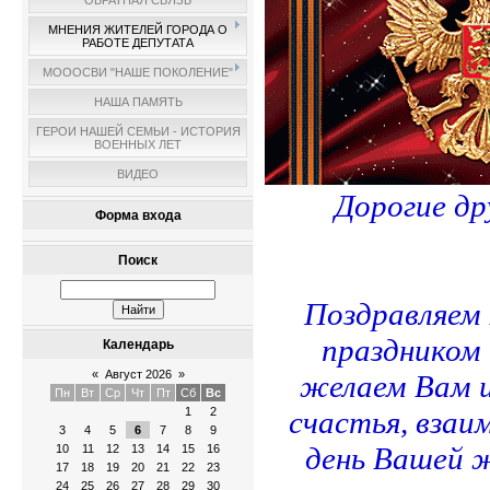
ОБРАТНАЯ СВЯЗЬ
МНЕНИЯ ЖИТЕЛЕЙ ГОРОДА О
РАБОТЕ ДЕПУТАТА
МОООСВИ "НАШЕ ПОКОЛЕНИЕ"
НАША ПАМЯТЬ
ГЕРОИ НАШЕЙ СЕМЬИ - ИСТОРИЯ
ВОЕННЫХ ЛЕТ
ВИДЕО
Дорогие др
Форма входа
Поиск
Поздравляем
праздником
Календарь
«
Август 2026
»
желаем Вам и
Пн
Вт
Ср
Чт
Пт
Сб
Вс
1
2
счастья, вза
3
4
5
6
7
8
9
день Вашей ж
10
11
12
13
14
15
16
17
18
19
20
21
22
23
24
25
26
27
28
29
30