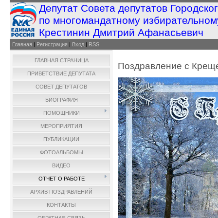
Депутат Совета депутатов Городско
по многомандатному избирательном
Крестинин Дмитрий Афанасьевич
Главная
|
Регистрация
|
Вход
|
RSS
ГЛАВНАЯ СТРАНИЦА
Поздравление с Крещ
ПРИВЕТСТВИЕ ДЕПУТАТА
СОВЕТ ДЕПУТАТОВ
БИОГРАФИЯ
ПОМОЩНИКИ
МЕРОПРИЯТИЯ
ПУБЛИКАЦИИ
ФОТОАЛЬБОМЫ
ВИДЕО
ОТЧЕТ О РАБОТЕ
АРХИВ ПОЗДРАВЛЕНИЙ
КОНТАКТЫ