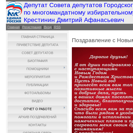
Депутат Совета депутатов Городско
по многомандатному избирательном
Крестинин Дмитрий Афанасьевич
Главная
|
Регистрация
|
Вход
|
RSS
ГЛАВНАЯ СТРАНИЦА
Поздравление с Новы
ПРИВЕТСТВИЕ ДЕПУТАТА
СОВЕТ ДЕПУТАТОВ
БИОГРАФИЯ
ПОМОЩНИКИ
МЕРОПРИЯТИЯ
ПУБЛИКАЦИИ
ФОТОАЛЬБОМЫ
ВИДЕО
ОТЧЕТ О РАБОТЕ
АРХИВ ПОЗДРАВЛЕНИЙ
КОНТАКТЫ