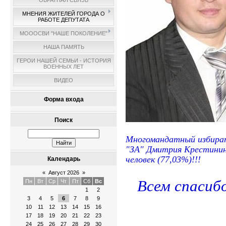
ОБРАТНАЯ СВЯЗЬ
МНЕНИЯ ЖИТЕЛЕЙ ГОРОДА О
РАБОТЕ ДЕПУТАТА
МОООСВИ "НАШЕ ПОКОЛЕНИЕ"
НАША ПАМЯТЬ
ГЕРОИ НАШЕЙ СЕМЬИ - ИСТОРИЯ
ВОЕННЫХ ЛЕТ
ВИДЕО
Форма входа
Поиск
Многомандатный избират
"ЗА" Дмитрия Крестинин
человек (77,03%)!!!
Календарь
«
Август 2026
»
Всем спасибо
Пн
Вт
Ср
Чт
Пт
Сб
Вс
1
2
3
4
5
6
7
8
9
10
11
12
13
14
15
16
17
18
19
20
21
22
23
24
25
26
27
28
29
30