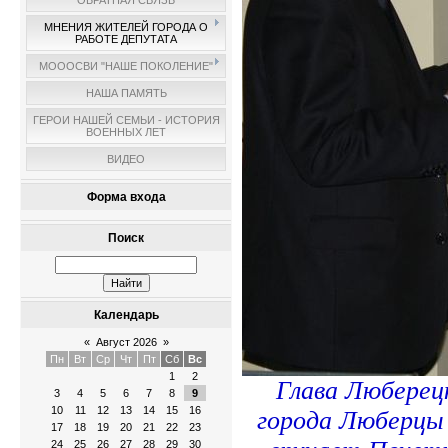
ОБРАТНАЯ СВЯЗЬ
МНЕНИЯ ЖИТЕЛЕЙ ГОРОДА О
РАБОТЕ ДЕПУТАТА
МОООСВИ "НАШЕ ПОКОЛЕНИЕ"
НАША ПАМЯТЬ
ГЕРОИ НАШЕЙ СЕМЬИ - ИСТОРИЯ
ВОЕННЫХ ЛЕТ
ВИДЕО
Форма входа
Поиск
Календарь
«
Август 2026
»
Пн
Вт
Ср
Чт
Пт
Сб
Вс
1
2
Глава Люберец
3
4
5
6
7
8
9
10
11
12
13
14
15
16
города Люберцы
17
18
19
20
21
22
23
24
25
26
27
28
29
30