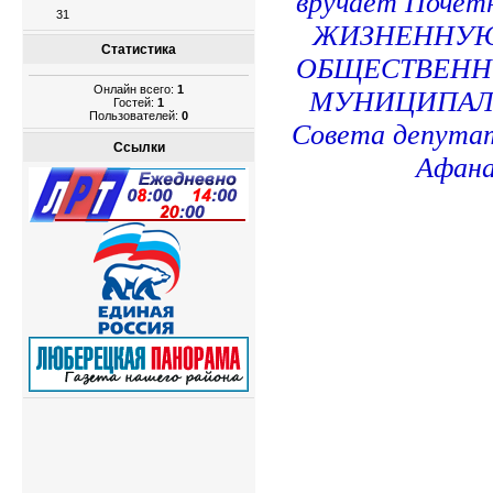
вручает Поче
31
ЖИЗНЕННУЮ
Статистика
ОБЩЕСТВЕНН
Онлайн всего:
1
МУНИЦИПАЛЬ
Гостей:
1
Пользователей:
0
Совета депута
Ссылки
Афана