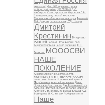
Единая Россия
красково
Губин В.В.
администрация
Крестинин Д.А.
люберецкий район
люберцы
Совет депутатов
Черкашин С.Н.
Заседание депутатской комиссии
Московская область
красная горка
Троицкий
Л.А.
Депутат
Зеленая зона
БУДО-Искра
Дмитрий
Крестинин
Владимир
Ружицкий
Воркаут
Наташинский парк
Андрей Воробьев
Леонид Троицкий
ФСО
МОООСВИ
Геркулес
НАШЕ
ПОКОЛЕНИЕ
Андрей Конокотин
Сергей Долгов
Кисвянцева Е.А.
ВПП ЕДИНАЯ РОССИЯ
политсовет
Митинг
Коломенский кремль
Петр Ульянов
Алексей Чернышов
Денис
Чернышов
День знаний
Д.А. Крестинин
Олег
Аксенов
Дмитрий Звездов
Виталий Марусов
Антонов С.Н.
Владимир Волков
Юдаков С.В.
Брынцалов И.Ю.
жители Люберцы митинг
Наше