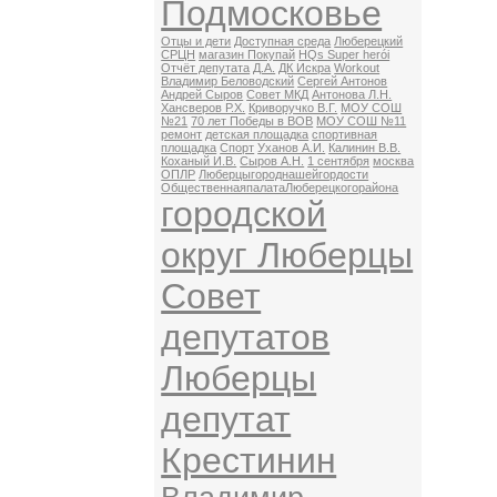
Подмосковье
Отцы и дети
Доступная среда
Люберецкий
СРЦН
магазин Покупай
HQs Super herói
Отчёт депутата
Д.А.
ДК Искра
Workout
Владимир Беловодский
Сергей Антонов
Андрей Сыров
Совет МКД
Антонова Л.Н.
Хансверов Р.Х.
Криворучко В.Г.
МОУ СОШ
№21
70 лет Победы в ВОВ
МОУ СОШ №11
ремонт
детская площадка
спортивная
площадка
Спорт
Уханов А.И.
Калинин В.В.
Коханый И.В.
Сыров А.Н.
1 сентября
москва
ОПЛР
Люберцыгороднашейгордости
ОбщественнаяпалатаЛюберецкогорайона
городской
округ Люберцы
Совет
депутатов
Люберцы
депутат
Крестинин