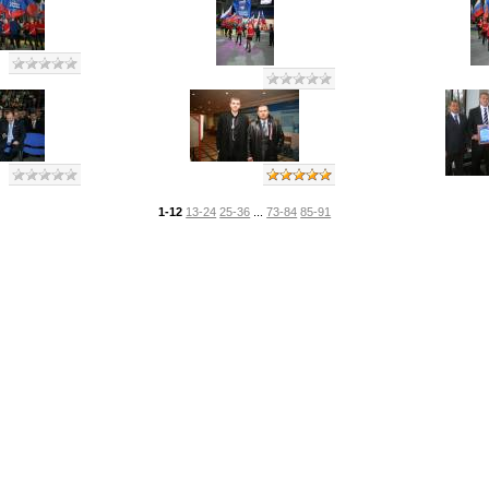
1-12
13-24
25-36
...
73-84
85-91