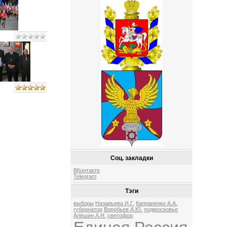
Соц. закладки
ВКонтакте
Telegram
Тэги
выборы
Назарьева И.Г.
Капраненко А.А.
губернатор
Воробьев А.Ю.
подмосковье
Алешин А.Н.
светофор