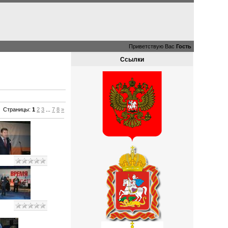
Приветствую Вас
Гость
Ссылки
Страницы
:
1
2
3
...
7
8
»