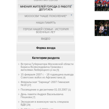
ОБРАТНАЯ СВЯЗЬ
МНЕНИЯ ЖИТЕЛЕЙ ГОРОДА О РАБОТЕ
ДЕПУТАТА
МОООСВИ "НАШЕ ПОКОЛЕНИЕ"
НАША ПАМЯТЬ
ГЕРОИ НАШЕЙ СЕМЬИ - ИСТОРИЯ
ВОЕННЫХ ЛЕТ
ВИДЕО
Форма входа
Категории раздела
Встреча Губернатора Московской области
Бориса Всеволодовича Громова с
жителями Люберецкого р-на
[5]
15 февраля 2007 г. - 18 годовщина вывода
Советских войск из Афганистана
[4]
Февральская "Зарница"-2007 Гимназия
№18
[27]
Посвящение в десантники 01.03.2007
[1]
День памяти Андрея Васильевича
Пешкова
[7]
Экскурсия в воинскую часть спецназа
ВДВ
[29]