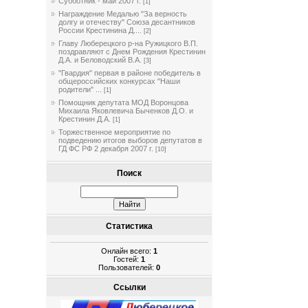
Субботник - май 2007 г.
[1]
Награждение Медалью "За верность
долгу и отечеству" Союза десантников
России Крестинина Д....
[2]
Главу Люберецкого р-на Ружицкого В.П.
поздравляют с Днем Рождения Крестинин
Д.А. и Беловодский В.А.
[3]
"Гвардия" первая в районе победитель в
общероссийских конкурсах "Наши
родители" ...
[1]
Помощник депутата МОД Воронцова
Михаила Яковлевича Быченков Д.О. и
Крестинин Д.А.
[1]
Торжественное мероприятие по
подведению итогов выборов депутатов в
ГД ФС РФ 2 декабря 2007 г.
[10]
Поиск
Статистика
Онлайн всего:
1
Гостей:
1
Пользователей:
0
Ссылки