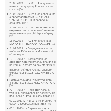
29.08.2013 г. - 12-00 - Праздничный
митинг в поддержку Коломенского
кремля
[30]
29.08.2013 г. – Выездное совещание
с представителями СИК «САС»,
ОКБ «ЛЮБЕРЦЫ» и подрядной
организаци
[17]
30.08.2013 г. 14-00 – Торжественное
открытие светофорного объекта на
пересечении улиц 8 Марта и Уриц
[12]
13.09.2013 г. – XVII Конференция
МОРО ВПП "ЕДИНАЯ РОССИЯ"
[10]
24.09.2013 г. - Подведение итогов
выборов Губернатора Московской
области
[16]
12.10.2013 г. – Торжественное
открытие детской игровой площадки
на улице Толстого за домом №19
[9]
Благоустройство избирательного
округа №18 в 2013 году. КАК БЫЛО
[29]
Благоустройство избирательного
округа №18 в 2013 году. КАК СТАЛО
[76]
27.10.2013 г. – Закрытие сезона
уличных тренировок по воркауту на
площадке в Наташинском парке
[39]
02.11.2013 г. - Финал 1-го Турнира по
боксу "Люберецкая перчатка"
[80]
03.11.2013 г. – Первая воркаут-