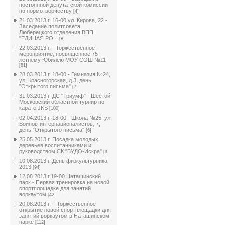
постоянной депутатской комиссии
по нормотворчеству
[4]
21.03.2013 г. 16-00 ул. Кирова, 22 -
Заседание политсовета
Люберецкого отделения ВПП
"ЕДИНАЯ РО...
[8]
22.03.2013 г. - Торжественное
мероприятие, посвященное 75-
летнему Юбилею МОУ СОШ №11
[81]
28.03.2013 г. 18-00 - Гимназия №24,
ул. Красногорская, д.3, день
"Открытого письма"
[7]
31.03.2013 г. ДС "Триумф" - Шестой
Московский областной турнир по
карате JKS
[100]
02.04.2013 г. 18-00 - Школа №25, ул.
Воинов-интернационалистов, 7,
день "Открытого письма"
[6]
25.05.2013 г. Посадка молодых
деревьев воспитанниками и
руководством СК "БУДО-Искра"
[9]
10.08.2013 г. День физкультурника
2013
[94]
12.08.2013 г.19-00 Наташинский
парк - Первая тренировка на новой
спортплощадке для занятий
воркаутом
[42]
20.08.2013 г. – Торжественное
открытие новой спортплощадки для
занятий воркаутом в Наташинском
парке
[112]