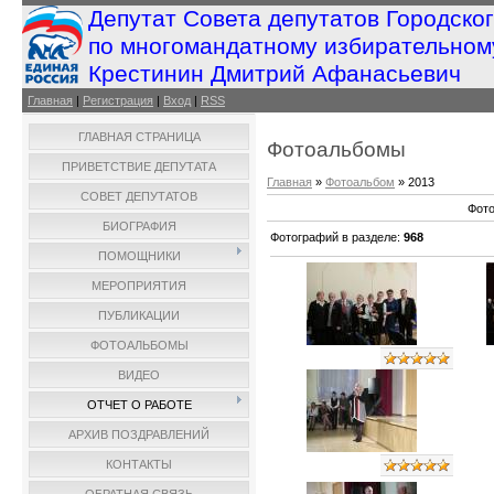
Депутат Совета депутатов Городско
по многомандатному избирательном
Крестинин Дмитрий Афанасьевич
Главная
|
Регистрация
|
Вход
|
RSS
ГЛАВНАЯ СТРАНИЦА
Фотоальбомы
ПРИВЕТСТВИЕ ДЕПУТАТА
Главная
»
Фотоальбом
» 2013
СОВЕТ ДЕПУТАТОВ
Фото
БИОГРАФИЯ
Фотографий в разделе
:
968
ПОМОЩНИКИ
МЕРОПРИЯТИЯ
ПУБЛИКАЦИИ
ФОТОАЛЬБОМЫ
ВИДЕО
ОТЧЕТ О РАБОТЕ
АРХИВ ПОЗДРАВЛЕНИЙ
КОНТАКТЫ