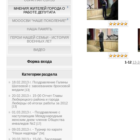
ОБРАТНАЯ СВЯЗЬ
МНЕНИЯ ЖИТЕЛЕЙ ГОРОДА О
РАБОТЕ ДЕПУТАТА
МОООСВИ "НАШЕ ПОКОЛЕНИЕ"
НАША ПАМЯТЬ
ГЕРОИ НАШЕЙ СЕМЬИ - ИСТОРИЯ
ВОЕННЫХ ЛЕТ
ВИДЕО
Форма входа
1-12
13-2
Категории раздела
18.02.2013 г. Поздравление Галины
Шатеевой с завоеванием бронзовой
медали
[13]
20.02.2013 г. 15-00 Отчет Главы
Люберецкого района и города
Люберцы об итогах работы за 2012
[13]
01.03.2013 г. - Поздравление с
наступающим Международным
женским днем членов Общества
инвалидов №2
[17]
09.03.2013 г. - Турнир по карате
"Наши надежды"
[54]
20.03.2013 г. 15-00 - Заседание