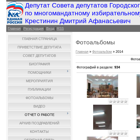
Депутат Совета депутатов Городско
по многомандатному избирательном
Крестинин Дмитрий Афанасьевич
Главная
|
Регистрация
|
Вход
|
RSS
ГЛАВНАЯ СТРАНИЦА
Фотоальбомы
ПРИВЕТСТВИЕ ДЕПУТАТА
Главная
»
Фотоальбом
» 2014
СОВЕТ ДЕПУТАТОВ
Фотоа
БИОГРАФИЯ
Фотографий в разделе
:
934
ПОМОЩНИКИ
МЕРОПРИЯТИЯ
ПУБЛИКАЦИИ
ФОТОАЛЬБОМЫ
ВИДЕО
ОТЧЕТ О РАБОТЕ
АРХИВ ПОЗДРАВЛЕНИЙ
КОНТАКТЫ