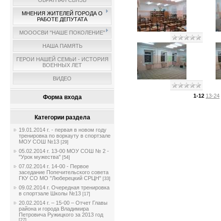
ОБРАТНАЯ СВЯЗЬ
МНЕНИЯ ЖИТЕЛЕЙ ГОРОДА О
РАБОТЕ ДЕПУТАТА
МОООСВИ "НАШЕ ПОКОЛЕНИЕ"
НАША ПАМЯТЬ
ГЕРОИ НАШЕЙ СЕМЬИ - ИСТОРИЯ
ВОЕННЫХ ЛЕТ
ВИДЕО
1-12
13-24
Форма входа
Категории раздела
19.01.2014 г. - первая в новом году
тренировка по воркауту в спортзале
МОУ СОШ №13
[29]
05.02.2014 г. 13-00 МОУ СОШ № 2 -
"Урок мужества"
[54]
07.02.2014 г. 14-00 - Первое
заседание Попечительского совета
ГКУ СО МО "Люберецкий СРЦН"
[33]
09.02.2014 г. Очередная тренировка
в спортзале Школы №13
[17]
20.02.2014 г. – 15-00 – Отчет Главы
района и города Владимира
Петровича Ружицкого за 2013 год
[27]