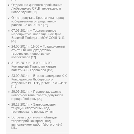
Отделение дневного пребывания
Люберецкого СРЦН переехало в
новое здание
[13]
Отчет депутата Крестинина перед
избирателями о проделанной
работе. 23.04.2014 г.
[75]
07.05.2014 г.– Торжественное
мероприятие, посвященное Дню
Великой Победы в МОУ СОШ №11
[23]
24.05.2014 г. 11-00 – Традиционный
отчетный концерт детских
творческих и спортивных
коллективов
[17]
31.05.2014 г. 10-00 – 13-00 –
Командный Турнир по карате
памяти А.В. Горбачёва
[154]
23.09.2014 г. - Второе заседание XIX
Конференции Люберецкого
отделения ВПП "ЕДИНАЯ РОССИЯ"
[13]
29.09.2014 г. - Первое заседание
нового состава Совета депутатов
города Люберцы
[22]
28.12.2014 г. - Завершающая
текущий спортивный год,
тренировка по воркауту
[76]
Встречи с жителями, объезды
территорий, контроль над
выполнением работ (фото отчёт)
[381]