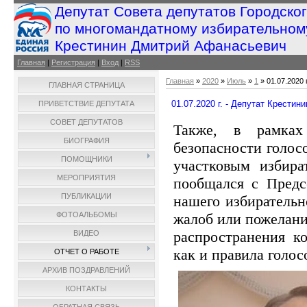
Депутат Совета депутатов Городско
по многомандатному избирательном
Крестинин Дмитрий Афанасьевич
Главная
|
Регистрация
|
Вход
|
RSS
Главная
»
2020
»
Июль
»
1
» 01.07.2020 
ГЛАВНАЯ СТРАНИЦА
01.07.2020 г. - Депутат Крести
ПРИВЕТСТВИЕ ДЕПУТАТА
СОВЕТ ДЕПУТАТОВ
Также, в рамках
БИОГРАФИЯ
безопасности голос
ПОМОЩНИКИ
участковым избир
МЕРОПРИЯТИЯ
пообщался с Предс
ПУБЛИКАЦИИ
нашего избирательн
жалоб или пожелани
ФОТОАЛЬБОМЫ
распространения к
ВИДЕО
как и правила голос
ОТЧЕТ О РАБОТЕ
АРХИВ ПОЗДРАВЛЕНИЙ
КОНТАКТЫ