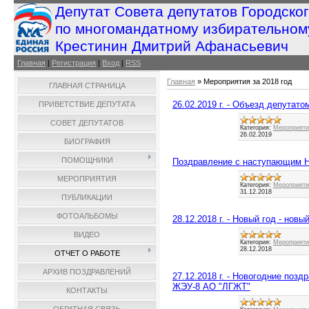
Депутат Совета депутатов Городско
по многомандатному избирательном
Крестинин Дмитрий Афанасьевич
Главная
|
Регистрация
|
Вход
|
RSS
Главная
»
Мероприятия за 2018 год
ГЛАВНАЯ СТРАНИЦА
26.02.2019 г. - Объезд депутато
ПРИВЕТСТВИЕ ДЕПУТАТА
СОВЕТ ДЕПУТАТОВ
Категория:
Мероприятия
26.02.2019
БИОГРАФИЯ
ПОМОЩНИКИ
Поздравление с наступающим 
МЕРОПРИЯТИЯ
Категория:
Мероприятия
31.12.2018
ПУБЛИКАЦИИ
ФОТОАЛЬБОМЫ
28.12.2018 г. - Новый год - новы
ВИДЕО
Категория:
Мероприятия
28.12.2018
ОТЧЕТ О РАБОТЕ
АРХИВ ПОЗДРАВЛЕНИЙ
27.12.2018 г. - Новогодние поз
ЖЭУ-8 АО "ЛГЖТ"
КОНТАКТЫ