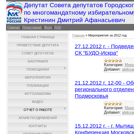
Депутат Совета депутатов Городско
по многомандатному избирательном
Крестинин Дмитрий Афанасьевич
Главная
|
Регистрация
|
Вход
|
RSS
Главная
»
Мероприятия за 2012 год
ГЛАВНАЯ СТРАНИЦА
27.12.2012 г. - Подвед
ПРИВЕТСТВИЕ ДЕПУТАТА
СК "БУДО-Искра"
СОВЕТ ДЕПУТАТОВ
БИОГРАФИЯ
Категория:
Меро
Добавил:
aleksa
ПОМОЩНИКИ
МЕРОПРИЯТИЯ
21.12.2012 г. 12-00 - 
ПУБЛИКАЦИИ
регионального отделе
ФОТОАЛЬБОМЫ
Подмосковья
ВИДЕО
Категория:
Меро
ОТЧЕТ О РАБОТЕ
Добавил:
aleksa
АРХИВ ПОЗДРАВЛЕНИЙ
15.12.2012 г. - г. Мыти
КОНТАКТЫ
Конференция Московск